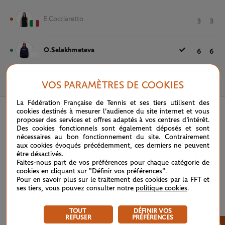
E.Cocciaretto
3
3
O.Selekhmeteva
6
6
VOS PARAMÈTRES DE COOKIES
18 MAI 2022
La Fédération Française de Tennis et ses tiers utilisent des
cookies destinés à mesurer l'audience du site internet et vous
proposer des services et offres adaptés à vos centres d'intérêt.
Des cookies fonctionnels sont également déposés et sont
nécessaires au bon fonctionnement du site. Contrairement
aux cookies évoqués précédemment, ces derniers ne peuvent
être désactivés.
Faites-nous part de vos préférences pour chaque catégorie de
cookies en cliquant sur "Définir vos préférences".
Pour en savoir plus sur le traitement des cookies par la FFT et
ses tiers, vous pouvez consulter notre
politique cookies
.
TOUT
DÉFINIR VOS
REFUSER
PRÉFÉRENCES