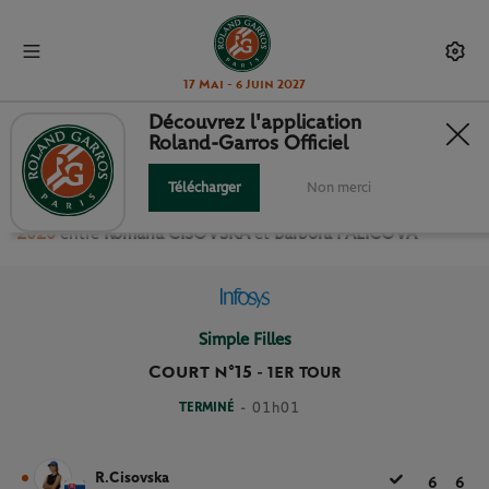
17 Mai - 6 Juin 2027
Découvrez l'application
Roland-Garros Officiel
1ER TOUR SIMPLE FILLES
Télécharger
Non merci
Revivez le match
du
1er Tour Simple Filles Roland Garros
2020
entre
Romana CISOVSKA
et
Barbora PALICOVA
Simple Filles
Court n°15
-
1ER TOUR
TERMINÉ
- 01h01
R.Cisovska
6
6