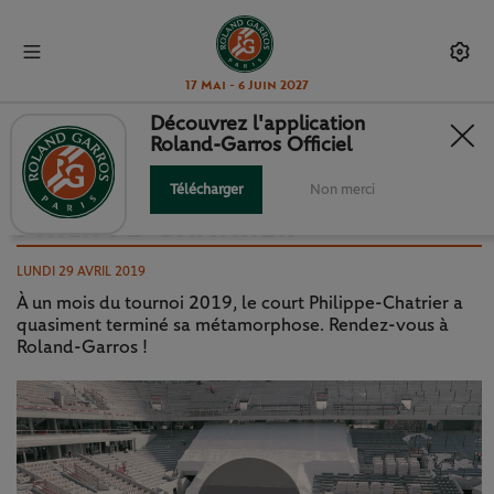
17 Mai - 6 Juin 2027
Découvrez l'application
Roland-Garros Officiel
RENDEZ-VOUS À RG :
L'ASCENSION DU COURT
Télécharger
Non merci
PHILIPPE-CHATRIER
LUNDI 29 AVRIL 2019
À un mois du tournoi 2019, le court Philippe-Chatrier a
quasiment terminé sa métamorphose. Rendez-vous à
Roland-Garros !