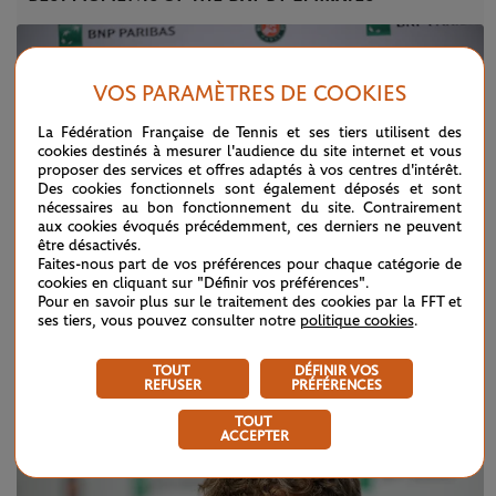
VOS PARAMÈTRES DE COOKIES
La Fédération Française de Tennis et ses tiers utilisent des
cookies destinés à mesurer l'audience du site internet et vous
proposer des services et offres adaptés à vos centres d'intérêt.
Des cookies fonctionnels sont également déposés et sont
nécessaires au bon fonctionnement du site. Contrairement
aux cookies évoqués précédemment, ces derniers ne peuvent
être désactivés.
Faites-nous part de vos préférences pour chaque catégorie de
cookies en cliquant sur "Définir vos préférences".
Pour en savoir plus sur le traitement des cookies par la FFT et
ses tiers, vous pouvez consulter notre
politique cookies
.
DIMANCHE 7 JUIN 2026
CONFÉRENCE DE PRESSE
TOUT
DÉFINIR VOS
Alexander Zverev (finale)
REFUSER
PRÉFÉRENCES
TOUT
ACCEPTER