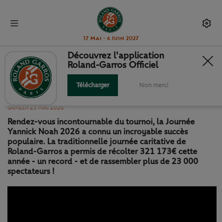
17 Mai - 6 Juin 2027
Découvrez l'application
Roland-Garros Officiel
JOURNÉE YANNICK NOAH : LE
BEST-OF DE L'ÉDITION 2026
Télécharger
Non merci
SAMEDI 23 MAI 2026
Rendez-vous incontournable du tournoi, la Journée
Yannick Noah 2026 a connu un incroyable succès
populaire. La traditionnelle journée caritative de
Roland-Garros a permis de récolter 321 173€ cette
année - un record - et de rassembler plus de 23 000
spectateurs !