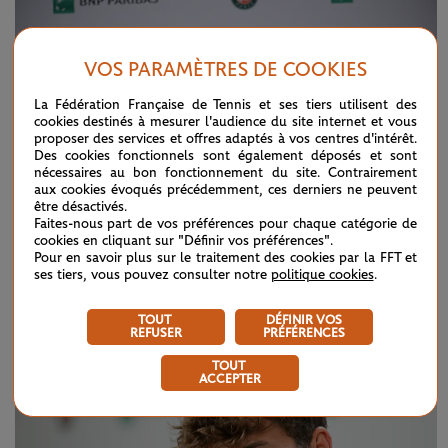
VOS PARAMÈTRES DE COOKIES
La Fédération Française de Tennis et ses tiers utilisent des
cookies destinés à mesurer l'audience du site internet et vous
proposer des services et offres adaptés à vos centres d'intérêt.
Des cookies fonctionnels sont également déposés et sont
nécessaires au bon fonctionnement du site. Contrairement
aux cookies évoqués précédemment, ces derniers ne peuvent
être désactivés.
Faites-nous part de vos préférences pour chaque catégorie de
cookies en cliquant sur "Définir vos préférences".
Pour en savoir plus sur le traitement des cookies par la FFT et
ses tiers, vous pouvez consulter notre
politique cookies
.
DIMANCHE 7 JUIN 2026
CONFÉRENCE DE PRESSE
Alexander Zverev (finale)
TOUT
DÉFINIR VOS
REFUSER
PRÉFÉRENCES
TOUT
ACCEPTER