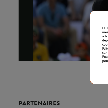
La 
mes
ada
dép
coo
Fai
sur
Pou
pou
PARTENAIRES