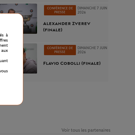
DIMANCHE 7 JUIN
CONFÉRENCE DE
PRESSE
2026
Alexander Zverev
(finale)
nés à
fres
ment
DIMANCHE 7 JUIN
CONFÉRENCE DE
 aux
PRESSE
2026
quant
Flavio Cobolli (finale)
 vous
Voir tous les partenaires