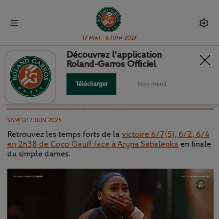
17 Mai - 6 Juin 2027
Découvrez l'application
Roland-Garros Officiel
HIGHLIGHTS BY EMIRATES :
COCO GAUFF - ARYNA
Télécharger
Non merci
SABALENKA (FINALE)
SAMEDI 7 JUIN 2025
Retrouvez les temps forts de la
victoire 6/7(5), 6/2, 6/4
en 2h38 de Coco Gauff face à Aryna Sabalenka
en finale
du simple dames.