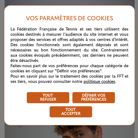
VOS PARAMÈTRES DE COOKIES
La Fédération Française de Tennis et ses tiers utilisent des
cookies destinés à mesurer l'audience du site internet et vous
proposer des services et offres adaptés à vos centres d'intérêt.
Des cookies fonctionnels sont également déposés et sont
nécessaires au bon fonctionnement du site. Contrairement
aux cookies évoqués précédemment, ces derniers ne peuvent
être désactivés.
Faites-nous part de vos préférences pour chaque catégorie de
cookies en cliquant sur "Définir vos préférences".
Pour en savoir plus sur le traitement des cookies par la FFT et
ses tiers, vous pouvez consulter notre
politique cookies
.
DIMANCHE 7 JUIN 2026
CONFÉRENCE DE PRESSE
Alexander Zverev (finale)
TOUT
DÉFINIR VOS
REFUSER
PRÉFÉRENCES
TOUT
ACCEPTER