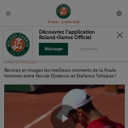
17 Mai - 6 Juin 2027
Découvrez l'application
Roland-Garros Officiel
DJOKOVIC - TSITSIPAS :
HIGHLIGHTS DE LA FINALE
Télécharger
Non merci
MARDI 15 JUIN 2021
Revivez en images les meilleurs moments de la finale
hommes entre Novak Djokovic et Stefanos Tsitsipas !