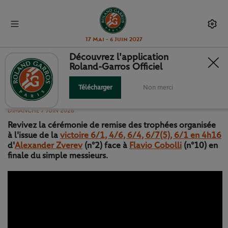
17 Mai - 6 Juin 2027
Découvrez l'application
Roland-Garros Officiel
CÉRÉMONIE DE REMISE DES
TROPHÉES : FINALE MESSIEURS
Télécharger
Non merci
DIMANCHE 7 JUIN 2026
Revivez la cérémonie de remise des trophées organisée
à l'issue de la
victoire 6/1, 4/6, 6/4, 6/7(5), 6/1 en 4h16
d'
Alexander Zverev
(n°2) face à
Flavio Cobolli
(n°10) en
finale du simple messieurs.