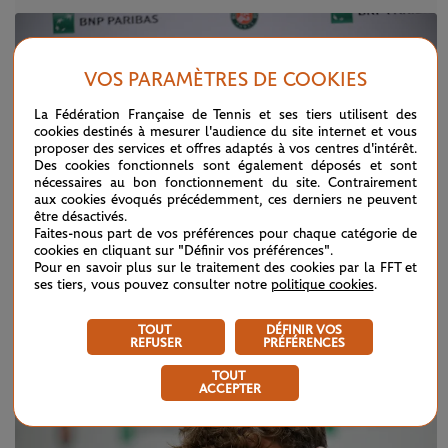
VOS PARAMÈTRES DE COOKIES
La Fédération Française de Tennis et ses tiers utilisent des
cookies destinés à mesurer l'audience du site internet et vous
proposer des services et offres adaptés à vos centres d'intérêt.
Des cookies fonctionnels sont également déposés et sont
nécessaires au bon fonctionnement du site. Contrairement
aux cookies évoqués précédemment, ces derniers ne peuvent
être désactivés.
Faites-nous part de vos préférences pour chaque catégorie de
cookies en cliquant sur "Définir vos préférences".
Pour en savoir plus sur le traitement des cookies par la FFT et
ses tiers, vous pouvez consulter notre
politique cookies
.
DIMANCHE 7 JUIN 2026
CONFÉRENCE DE PRESSE
TOUT
DÉFINIR VOS
Alexander Zverev (finale)
REFUSER
PRÉFÉRENCES
TOUT
ACCEPTER