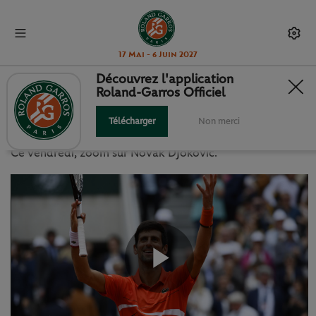
17 Mai - 6 Juin 2027
Découvrez l'application
Roland-Garros Officiel
LE ZOOM DU JOUR PAR OPPO
Télécharger
Non merci
VENDREDI 31 MAI 2019
Ce vendredi, zoom sur Novak Djokovic.
Play