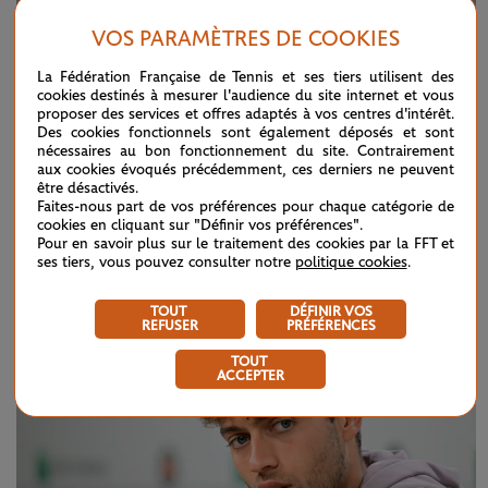
VOS PARAMÈTRES DE COOKIES
La Fédération Française de Tennis et ses tiers utilisent des
cookies destinés à mesurer l'audience du site internet et vous
proposer des services et offres adaptés à vos centres d'intérêt.
Des cookies fonctionnels sont également déposés et sont
nécessaires au bon fonctionnement du site. Contrairement
aux cookies évoqués précédemment, ces derniers ne peuvent
être désactivés.
Faites-nous part de vos préférences pour chaque catégorie de
cookies en cliquant sur "Définir vos préférences".
DIMANCHE 7 JUIN 2026
CONFÉRENCE DE PRESSE
Pour en savoir plus sur le traitement des cookies par la FFT et
ses tiers, vous pouvez consulter notre
politique cookies
.
Alexander Zverev (finale)
TOUT
DÉFINIR VOS
REFUSER
PRÉFÉRENCES
TOUT
ACCEPTER