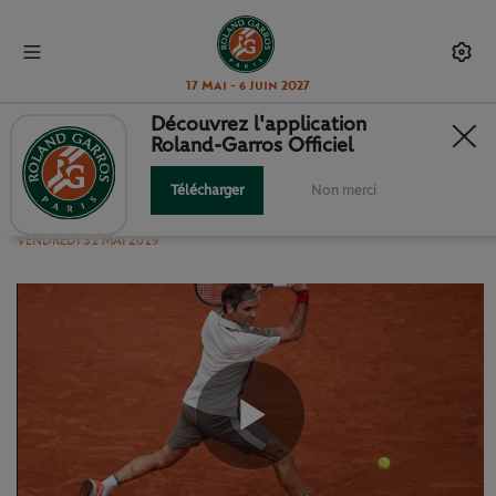
17 Mai - 6 Juin 2027
Découvrez l'application
Roland-Garros Officiel
LE POINT DU JOUR : ROGER
FEDERER
Télécharger
Non merci
VENDREDI 31 MAI 2019
Play