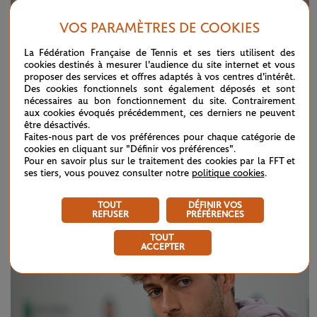
VOS PARAMÈTRES DE COOKIES
La Fédération Française de Tennis et ses tiers utilisent des
cookies destinés à mesurer l'audience du site internet et vous
proposer des services et offres adaptés à vos centres d'intérêt.
Des cookies fonctionnels sont également déposés et sont
nécessaires au bon fonctionnement du site. Contrairement
aux cookies évoqués précédemment, ces derniers ne peuvent
être désactivés.
Faites-nous part de vos préférences pour chaque catégorie de
cookies en cliquant sur "Définir vos préférences".
Pour en savoir plus sur le traitement des cookies par la FFT et
DIMANCHE 7 JUIN 2026
CONFÉRENCE DE PRESSE
ses tiers, vous pouvez consulter notre
politique cookies
.
Alexander Zverev (finale)
TOUT
DÉFINIR VOS
REFUSER
PRÉFÉRENCES
TOUT
ACCEPTER