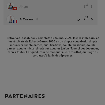
12
J.Kym
6
3
14
(2)
A.Cazaux
7
6
Retrouvez les tableaux complets du tournoi 2026. Tous les tableaux et
les résultats de Roland-Garros 2026 en un simple coup d’œil : simple
messieurs, simple dames, qualifications, double messieurs, double
dames, double mixte, simples et doubles juniors, Tournoi des Légendes,
tennis-fauteuil et quad. Pour ne manquer aucun résultat, du tirage au
sort jusqu’à la fin des épreuves.
PARTENAIRES