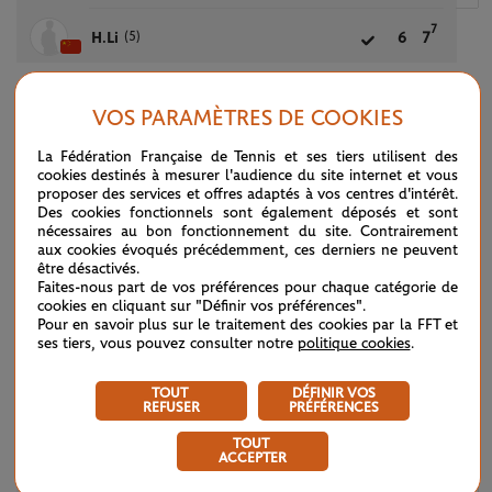
7
(5)
H.Li
6
7
VOS PARAMÈTRES DE COOKIES
(8)
L.Riedi
6
6
La Fédération Française de Tennis et ses tiers utilisent des
cookies destinés à mesurer l'audience du site internet et vous
proposer des services et offres adaptés à vos centres d'intérêt.
(W)
L.Van Assche
0
4
Des cookies fonctionnels sont également déposés et sont
nécessaires au bon fonctionnement du site. Contrairement
aux cookies évoqués précédemment, ces derniers ne peuvent
être désactivés.
Faites-nous part de vos préférences pour chaque catégorie de
M.Dahlberg
2
1
cookies en cliquant sur "Définir vos préférences".
Pour en savoir plus sur le traitement des cookies par la FFT et
ses tiers, vous pouvez consulter notre
politique cookies
.
P.Fajta
6
6
TOUT
DÉFINIR VOS
REFUSER
PRÉFÉRENCES
TOUT
L.Malgaroli
7
4
3
ACCEPTER