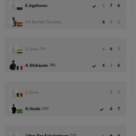
E.Agafonov
2
7
6
DA.Barreto Sanchez
6
5
1
(W)
D.Javia
4
6
3
(W)
A.Ghibaudo
6
3
6
S.Gima
3
5
(14)
G.Heide
6
7
(12)