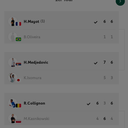
(1)
H.Mayot
6
6
B.Oliveira
1
1
H.Medjedovic
7
6
K.Isomura
5
3
R.Collignon
6
3
6
M.Kasnikowski
4
6
4