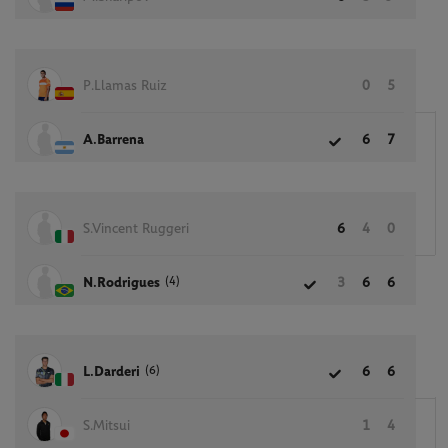
P.Llamas Ruiz
0
5
A.Barrena
6
7
S.Vincent Ruggeri
6
4
0
(4)
N.Rodrigues
3
6
6
(6)
L.Darderi
6
6
S.Mitsui
1
4