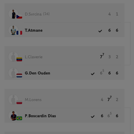
(16)
D.Svrcina
4
1
T.Atmane
6
6
7
L.Claverie
7
3
2
5
G.Den Ouden
6
6
6
7
M.Lorens
4
7
2
5
P.Boscardin Dias
6
6
6