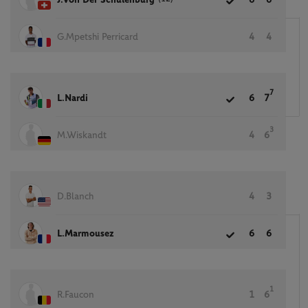
J.Von Der Schulenburg
6
6
G.Mpetshi Perricard
4
4
7
L.Nardi
6
7
3
M.Wiskandt
4
6
D.Blanch
4
3
L.Marmousez
6
6
1
R.Faucon
1
6