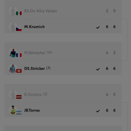
RA.De Alba Valdes
2
0
M.Krumich
6
6
(W)
M.Westphal
4
2
(7)
DS.Stricker
6
6
(3)
K.Ozolins
4
0
JB.Torres
6
6