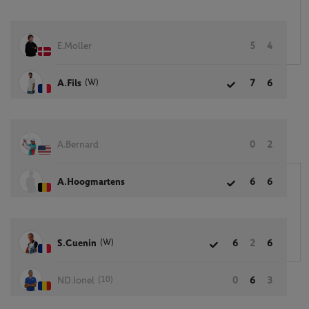
E.Moller
5
4
(W)
A.Fils
7
6
A.Bernard
0
2
A.Hoogmartens
6
6
(W)
S.Cuenin
6
2
6
(10)
ND.Ionel
0
6
3