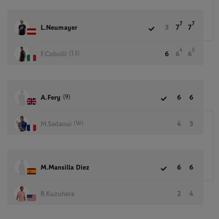
7
7
L.Neumayer
3
7
7
4
5
(13)
F.Cobolli
6
6
6
(9)
A.Fery
6
6
(W)
M.Sadaoui
4
3
M.Mansilla Diez
6
6
B.Kuzuhara
2
4