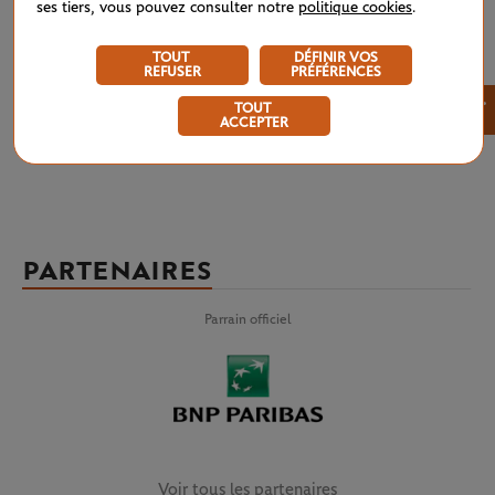
ses tiers, vous pouvez consulter notre
politique cookies
.
les résultats de Roland-Garros 2026 en un simple coup d’œil : simple
messieurs, simple dames, qualifications, double messieurs, double
dames, double mixte, simples et doubles juniors, Tournoi des Légendes,
TOUT
DÉFINIR VOS
tennis-fauteuil et quad. Pour ne manquer aucun résultat, du tirage au
REFUSER
PRÉFÉRENCES
sort jusqu’à la fin des épreuves.
×
TOUT
ACCEPTER
PARTENAIRES
Parrain officiel
Voir tous les partenaires