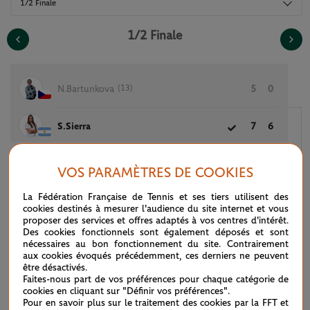
1/2 Finale
1/2 Finale
(13)
N.Bartunkova
5
0
S.Sierra
7
6
VOS PARAMÈTRES DE COOKIES
La Fédération Française de Tennis et ses tiers utilisent des
2
(9)
L.Havlickova
6
6
7
cookies destinés à mesurer l'audience du site internet et vous
proposer des services et offres adaptés à vos centres d'intérêt.
Des cookies fonctionnels sont également déposés et sont
7
(10)
S.Bejlek
3
7
5
nécessaires au bon fonctionnement du site. Contrairement
aux cookies évoqués précédemment, ces derniers ne peuvent
être désactivés.
Faites-nous part de vos préférences pour chaque catégorie de
cookies en cliquant sur "Définir vos préférences".
Pour en savoir plus sur le traitement des cookies par la FFT et
Retrouvez les tableaux complets du tournoi 2026. Tous les tableaux et