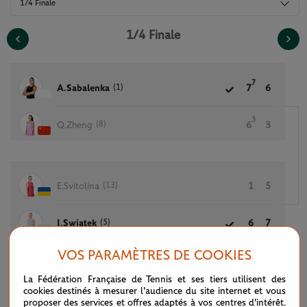
1/4 Finale
1/4 Finale
7
(1)
A.Sabalenka
7
6
3
(8)
Q.Zheng
6
3
(13)
E.Svitolina
1
5
(5)
I.Swiatek
6
7
VOS PARAMÈTRES DE COOKIES
La Fédération Française de Tennis et ses tiers utilisent des
6
(6)
M.Andreeva
6
3
cookies destinés à mesurer l'audience du site internet et vous
proposer des services et offres adaptés à vos centres d'intérêt.