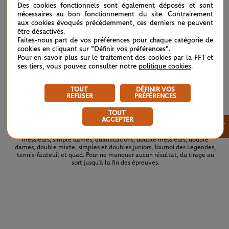
Des cookies fonctionnels sont également déposés et sont
8
L.Boisson
7
6
nécessaires au bon fonctionnement du site. Contrairement
aux cookies évoqués précédemment, ces derniers ne peuvent
être désactivés.
Faites-nous part de vos préférences pour chaque catégorie de
cookies en cliquant sur "Définir vos préférences".
8
(7)
M.Keys
7
4
1
Pour en savoir plus sur le traitement des cookies par la FFT et
ses tiers, vous pouvez consulter notre
politique cookies
.
6
(2)
C.Gauff
6
6
6
TOUT
DÉFINIR VOS
REFUSER
PRÉFÉRENCES
TOUT
ACCEPTER
×
Retrouvez les tableaux complets du tournoi 2026. Tous les tableaux et
les résultats de Roland-Garros 2026 en un simple coup d’œil : simple
messieurs, simple dames, qualifications, double messieurs, double
dames, double mixte, simples et doubles juniors, Tournoi des Légendes,
tennis-fauteuil et quad. Pour ne manquer aucun résultat, du tirage au
sort jusqu’à la fin des épreuves.