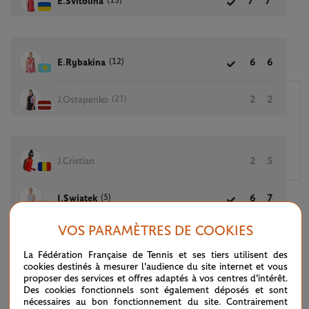
(13)
E.Svitolina
7
7
(12)
E.Rybakina
6
6
(21)
J.Ostapenko
2
2
J.Cristian
2
5
(5)
I.Swiatek
6
7
VOS PARAMÈTRES DE COOKIES
La Fédération Française de Tennis et ses tiers utilisent des
(6)
M.Andreeva
6
6
cookies destinés à mesurer l'audience du site internet et vous
proposer des services et offres adaptés à vos centres d'intérêt.
Des cookies fonctionnels sont également déposés et sont
(32)
Y.Putintseva
3
1
nécessaires au bon fonctionnement du site. Contrairement