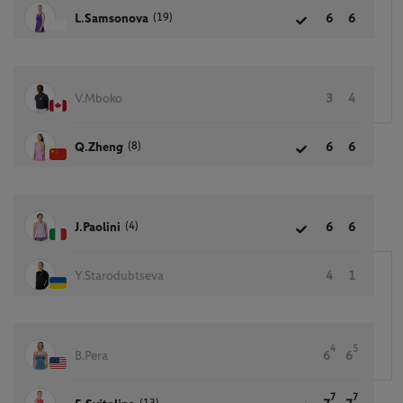
(19)
L.Samsonova
6
6
V.Mboko
3
4
(8)
Q.Zheng
6
6
(4)
J.Paolini
6
6
Y.Starodubtseva
4
1
4
5
B.Pera
6
6
7
7