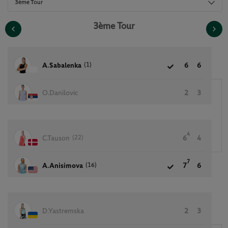
3ème Tour
3ème Tour
(1)
A.Sabalenka
6
6
O.Danilovic
2
3
4
(22)
C.Tauson
6
4
7
(16)
A.Anisimova
7
6
D.Yastremska
2
3