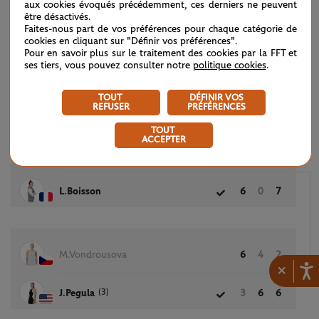
aux cookies évoqués précédemment, ces derniers ne peuvent
être désactivés.
Faites-nous part de vos préférences pour chaque catégorie de
cookies en cliquant sur "Définir vos préférences".
(17)
D.Kasatkina
6
7
Pour en savoir plus sur le traitement des cookies par la FFT et
ses tiers, vous pouvez consulter notre
politique cookies
.
(10)
P.Badosa
1
5
TOUT
DÉFINIR VOS
REFUSER
PRÉFÉRENCES
TOUT
ACCEPTER
E.Jacquemot
3
6
5
L.Boisson
6
0
7
M.Vondrousova
6
4
2
×
(3)
J.Pegula
3
6
6