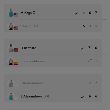
(7)
M.Keys
4
6
7
(31)
S.Kenin
6
3
5
7
H.Baptiste
7
6
4
J.Bouzas Maneiro
6
1
V.Kudermetova
2
2
(20)
E.Alexandrova
6
6