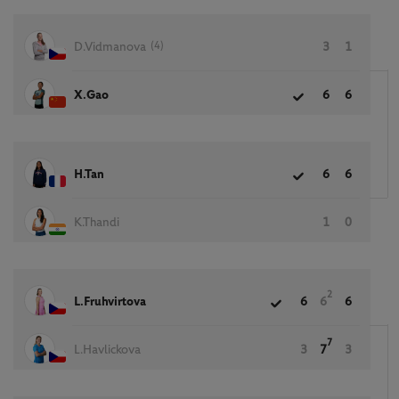
(4)
D.Vidmanova
3
1
X.Gao
6
6
H.Tan
6
6
K.Thandi
1
0
2
L.Fruhvirtova
6
6
6
7
L.Havlickova
3
7
3