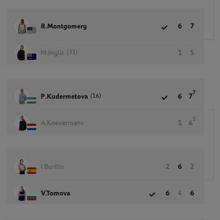
R.Montgomery
6
7
(31)
M.Inglis
1
5
7
(16)
P.Kudermetova
6
7
5
A.Koevermans
1
6
I.Burillo
2
6
2
V.Tomova
6
4
6