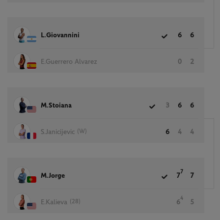
L.Giovannini
6
6
E.Guerrero Alvarez
0
2
M.Stoiana
3
6
6
(W)
S.Janicijevic
6
4
4
7
M.Jorge
7
7
4
(28)
E.Kalieva
6
5