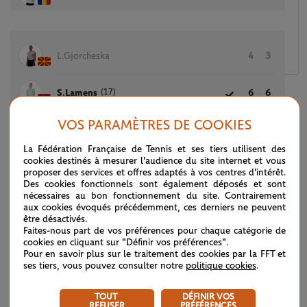
L.Gjorcheska
4
3
(17)
S.Lamens
6
6
VOS PARAMÈTRES DE COOKIES
La Fédération Française de Tennis et ses tiers utilisent des
(9)
M.Sherif
6
3
6
cookies destinés à mesurer l'audience du site internet et vous
proposer des services et offres adaptés à vos centres d'intérêt.
Des cookies fonctionnels sont également déposés et sont
A.Lazaro Garcia
4
6
4
nécessaires au bon fonctionnement du site. Contrairement
aux cookies évoqués précédemment, ces derniers ne peuvent
être désactivés.
Faites-nous part de vos préférences pour chaque catégorie de
cookies en cliquant sur "Définir vos préférences".
G.Knutson
6
0
2
Pour en savoir plus sur le traitement des cookies par la FFT et
ses tiers, vous pouvez consulter notre
politique cookies
.
M.Trevisan
2
6
6
TOUT
DÉFINIR VOS
REFUSER
PRÉFÉRENCES