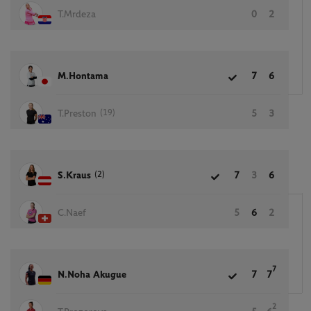
T.Mrdeza
0
2
M.Hontama
7
6
(19)
T.Preston
5
3
(2)
S.Kraus
7
3
6
C.Naef
5
6
2
7
N.Noha Akugue
7
7
2