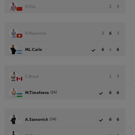
X.You
2
3
R.Masarova
3
6
3
ML.Carle
6
4
6
C.Brace
1
3
(24)
M.Timofeeva
6
6
(14)
A.Sasnovich
6
6