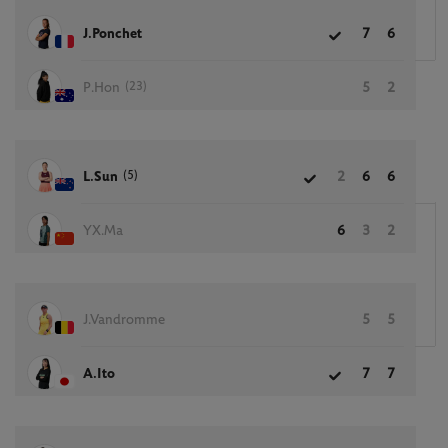
J.Ponchet
7
6
(23)
P.Hon
5
2
(5)
L.Sun
2
6
6
YX.Ma
6
3
2
J.Vandromme
5
5
A.Ito
7
7