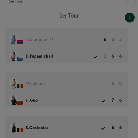
1er Tour
1er Tour
(1)
L.Tararudee
6
3
3
D.Papamichail
1
6
6
M.Bulgaru
5
0
H.Guo
7
6
S.Costoulas
6
6