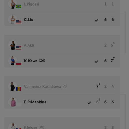
L.Pigossi
1
1
C.Liu
6
6
4
A.Akli
2
6
7
(26)
K.Kawa
6
7
7
(6)
V.Jimenez Kasintseva
7
2
4
3
E.Pridankina
6
6
6
(W)
E.Inisan
2
3