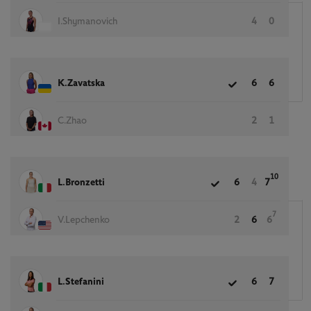
I.Shymanovich
4
0
K.Zavatska
6
6
C.Zhao
2
1
10
L.Bronzetti
6
4
7
7
V.Lepchenko
2
6
6
L.Stefanini
6
7