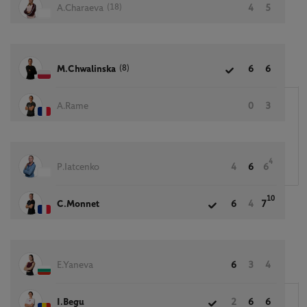
(18)
A.Charaeva
4
5
(8)
M.Chwalinska
6
6
A.Rame
0
3
4
P.Iatcenko
4
6
6
10
C.Monnet
6
4
7
E.Yaneva
6
3
4
I.Begu
2
6
6