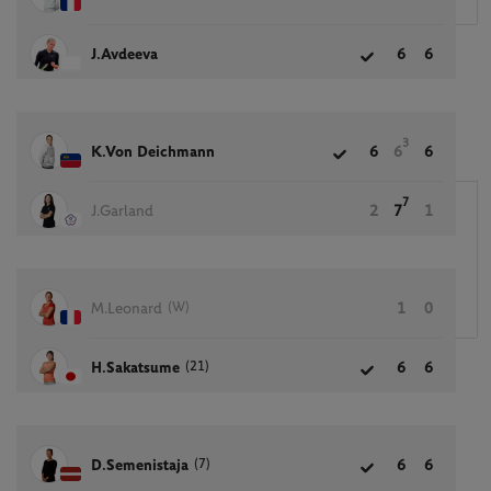
J.Avdeeva
6
6
3
K.Von Deichmann
6
6
6
7
J.Garland
2
7
1
(W)
M.Leonard
1
0
(21)
H.Sakatsume
6
6
(7)
D.Semenistaja
6
6