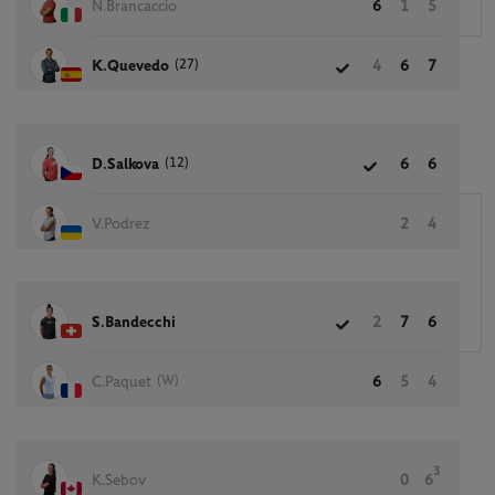
N.Brancaccio
6
1
5
(27)
K.Quevedo
4
6
7
(12)
D.Salkova
6
6
V.Podrez
2
4
S.Bandecchi
2
7
6
(W)
C.Paquet
6
5
4
3
K.Sebov
0
6