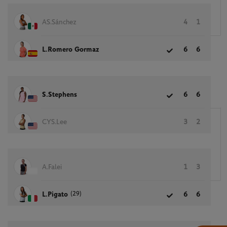
AS.Sánchez
4
1
L.Romero Gormaz
6
6
S.Stephens
6
6
CYS.Lee
3
2
A.Falei
1
3
(29)
L.Pigato
6
6