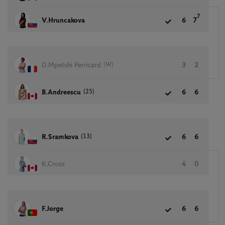
7
V.Hruncakova
6
7
(W)
D.Mpetshi Perricard
3
2
(25)
B.Andreescu
6
6
(13)
R.Sramkova
6
6
K.Cross
4
0
F.Jorge
6
6