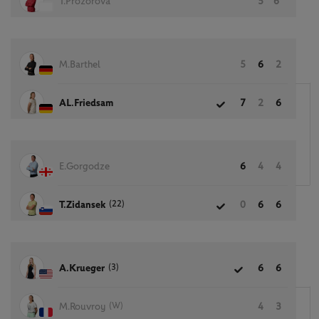
T.Prozorova
5
6
M.Barthel
5
6
2
AL.Friedsam
7
2
6
E.Gorgodze
6
4
4
(22)
T.Zidansek
0
6
6
(3)
A.Krueger
6
6
(W)
M.Rouvroy
4
3