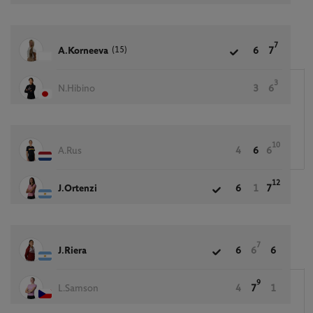
7
(15)
A.Korneeva
6
7
3
N.Hibino
3
6
10
A.Rus
4
6
6
12
J.Ortenzi
6
1
7
7
J.Riera
6
6
6
9
L.Samson
4
7
1