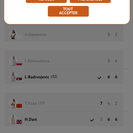
TOUT
ACCEPTER
G.Minnen
6
7
A.Gasanova
3
5
L.Klimovicova
3
4
(32)
L.Radivojevic
6
6
(10)
Y.Yuan
7
4
2
H.Dart
5
6
6