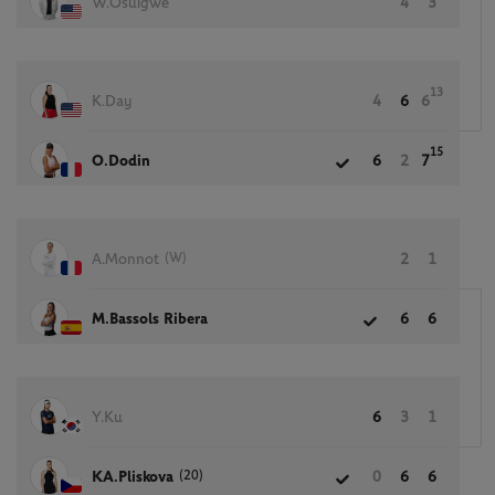
W.Osuigwe
4
3
13
K.Day
4
6
6
15
O.Dodin
6
2
7
(W)
A.Monnot
2
1
M.Bassols Ribera
6
6
Y.Ku
6
3
1
(20)
KA.Pliskova
0
6
6