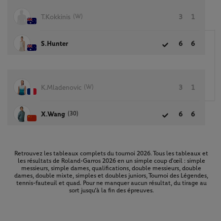
(W)
T.Kokkinis
3
1
S.Hunter
6
6
(W)
K.Mladenovic
3
1
(30)
X.Wang
6
6
Retrouvez les tableaux complets du tournoi 2026. Tous les tableaux et
les résultats de Roland-Garros 2026 en un simple coup d’œil : simple
messieurs, simple dames, qualifications, double messieurs, double
dames, double mixte, simples et doubles juniors, Tournoi des Légendes,
tennis-fauteuil et quad. Pour ne manquer aucun résultat, du tirage au
sort jusqu’à la fin des épreuves.