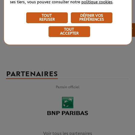
ses tiers, vous pouvez consulter notre
politique cookies
.
les résultats de Roland-Garros 2026 en un simple coup d’œil : simple
messieurs, simple dames, qualifications, double messieurs, double
dames, double mixte, simples et doubles juniors, Tournoi des Légendes,
TOUT
DÉFINIR VOS
tennis-fauteuil et quad. Pour ne manquer aucun résultat, du tirage au
REFUSER
PRÉFÉRENCES
sort jusqu’à la fin des épreuves.
×
TOUT
ACCEPTER
PARTENAIRES
Parrain officiel
Voir tous les partenaires