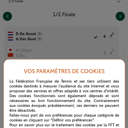
1/2 Finale
1/2 Finale
(1)
D.De Groot
7
6
7
(1)
A.Van Koot
M.Ohtani
1
2
6
Z.Zhu
VOS PARAMÈTRES DE COOKIES
M.Cabrillana
La Fédération Française de Tennis et ses tiers utilisent des
2
1
E.Morch
cookies destinés à mesurer l'audience du site internet et vous
proposer des services et offres adaptés à vos centres d'intérêt.
Des cookies fonctionnels sont également déposés et sont
(2)
Y.Kamiji
6
6
nécessaires au bon fonctionnement du site. Contrairement
(2)
K.Montjane
aux cookies évoqués précédemment, ces derniers ne peuvent
être désactivés.
Faites-nous part de vos préférences pour chaque catégorie de
cookies en cliquant sur "Définir vos préférences".
Pour en savoir plus sur le traitement des cookies par la FFT et
Retrouvez les tableaux complets du tournoi 2026. Tous les tableaux et