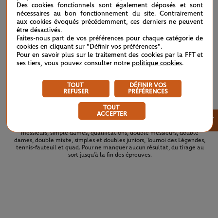
Des cookies fonctionnels sont également déposés et sont
(3)
A.Van Koot
4
6
6
nécessaires au bon fonctionnement du site. Contrairement
aux cookies évoqués précédemment, ces derniers ne peuvent
être désactivés.
Faites-nous part de vos préférences pour chaque catégorie de
cookies en cliquant sur "Définir vos préférences".
5
M.Ohtani
6
6
2
Pour en savoir plus sur le traitement des cookies par la FFT et
ses tiers, vous pouvez consulter notre
politique cookies
.
7
(2)
Y.Kamiji
7
3
6
TOUT
DÉFINIR VOS
REFUSER
PRÉFÉRENCES
TOUT
ACCEPTER
×
Retrouvez les tableaux complets du tournoi 2026. Tous les tableaux et
les résultats de Roland-Garros 2026 en un simple coup d’œil : simple
messieurs, simple dames, qualifications, double messieurs, double
dames, double mixte, simples et doubles juniors, Tournoi des Légendes,
tennis-fauteuil et quad. Pour ne manquer aucun résultat, du tirage au
sort jusqu’à la fin des épreuves.