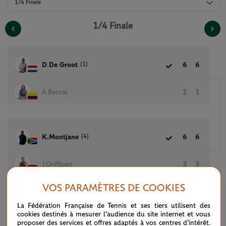
1/4 Finale
1/4 Finale
(1)
D.De Groot
6
6
A.Bernal
2
1
(4)
K.Montjane
6
6
J.Griffioen
3
3
VOS PARAMÈTRES DE COOKIES
La Fédération Française de Tennis et ses tiers utilisent des
D.Mathewson
6
2
4
cookies destinés à mesurer l'audience du site internet et vous
proposer des services et offres adaptés à vos centres d'intérêt.