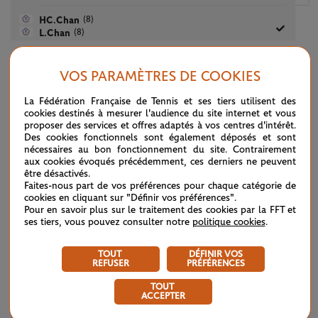
(8)
HC.Chan
(8)
L.Chan
VOS PARAMÈTRES DE COOKIES
(6)
E.Mertens
6
6
(6)
A.Sabalenka
La Fédération Française de Tennis et ses tiers utilisent des
cookies destinés à mesurer l'audience du site internet et vous
T.Maria
proposer des services et offres adaptés à vos centres d'intérêt.
3
2
H.Watson
Des cookies fonctionnels sont également déposés et sont
nécessaires au bon fonctionnement du site. Contrairement
aux cookies évoqués précédemment, ces derniers ne peuvent
être désactivés.
(W)
A.Droguet
Faites-nous part de vos préférences pour chaque catégorie de
2
2
(W)
S.Janicijevic
cookies en cliquant sur "Définir vos préférences".
Pour en savoir plus sur le traitement des cookies par la FFT et
ses tiers, vous pouvez consulter notre
politique cookies
.
O.Kalashnikova
6
6
R.Peterson
TOUT
DÉFINIR VOS
REFUSER
PRÉFÉRENCES
V.Golubic
8
TOUT
6
5
K.Muchova
ACCEPTER