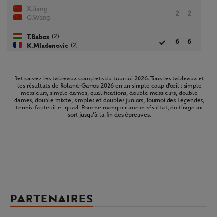
X.Jiang
2
2
Q.Wang
(2)
T.Babos
6
6
(2)
K.Mladenovic
Retrouvez les tableaux complets du tournoi 2026. Tous les tableaux et
les résultats de Roland-Garros 2026 en un simple coup d’œil : simple
messieurs, simple dames, qualifications, double messieurs, double
dames, double mixte, simples et doubles juniors, Tournoi des Légendes,
tennis-fauteuil et quad. Pour ne manquer aucun résultat, du tirage au
sort jusqu’à la fin des épreuves.
PARTENAIRES