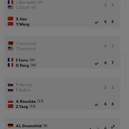
(W)
L.Bencheikh
2
3
(W)
C.Gauff
X.Han
6
6
Y.Wang
A.Sasnovich
4
5
T.Townsend
(W)
F.Ferro
6
7
(W)
D.Parry
P.Hercog
2
2
E.Rodina
(13)
A.Rosolska
6
6
(13)
Z.Yang
(9)
AL.Groenefeld
8
4
6
7