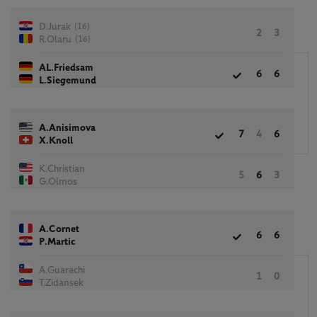
(16)
D.Jurak
2
3
(16)
R.Olaru
AL.Friedsam
6
6
L.Siegemund
A.Anisimova
7
4
6
X.Knoll
K.Christian
5
6
3
G.Olmos
A.Cornet
6
6
P.Martic
A.Guarachi
1
0
T.Zidansek