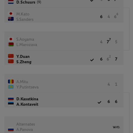
(9)
D.Schuurs
M.Kato
6
6
4
6
S.Sanders
S.Aoyama
7
4
7
5
L.Marozava
Y.Duan
2
6
6
7
S.Zheng
A.Mitu
4
1
Y.Putintseva
D.Kasatkina
6
6
A.Kontaveit
Alternates
W/O.
A.Panova