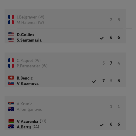
(W)
J.Belgraver
2
3
(W)
M.Halemai
D.Collins
6
6
S.Santamaria
(W)
C.Paquet
5
7
4
(W)
P.Parmentier
B.Bencic
7
5
6
V.Kuzmova
A.Krunic
1
1
A.Tomljanovic
(11)
V.Azarenka
6
6
(11)
A.Barty