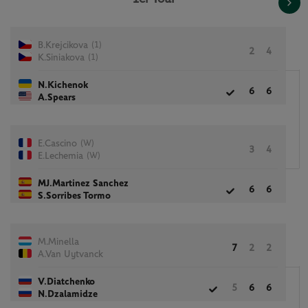
(1)
B.Krejcikova
2
4
(1)
K.Siniakova
N.Kichenok
6
6
A.Spears
(W)
E.Cascino
3
4
(W)
E.Lechemia
MJ.Martinez Sanchez
6
6
S.Sorribes Tormo
M.Minella
7
2
2
A.Van Uytvanck
V.Diatchenko
5
6
6
N.Dzalamidze