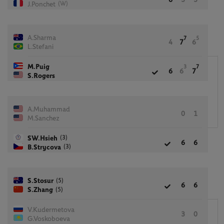
(W)
J.Ponchet
A.Sharma
7
5
4
7
6
L.Stefani
M.Puig
3
7
6
6
7
S.Rogers
A.Muhammad
0
1
M.Sanchez
(3)
SW.Hsieh
6
6
(3)
B.Strycova
(5)
S.Stosur
6
6
(5)
S.Zhang
V.Kudermetova
3
0
G.Voskoboeva