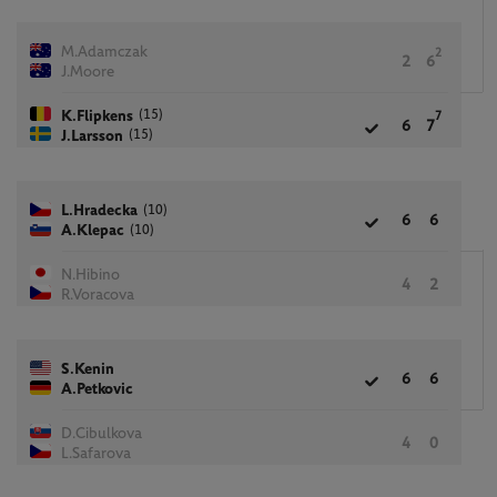
M.Adamczak
2
2
6
J.Moore
(15)
K.Flipkens
7
6
7
(15)
J.Larsson
(10)
L.Hradecka
6
6
(10)
A.Klepac
N.Hibino
4
2
R.Voracova
S.Kenin
6
6
A.Petkovic
D.Cibulkova
4
0
L.Safarova