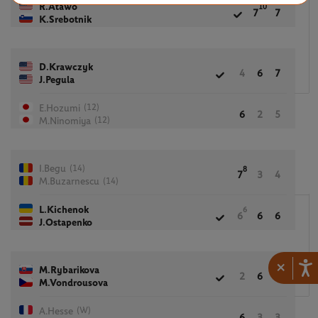
R.Atawo
10
7
7
K.Srebotnik
D.Krawczyk
4
6
7
J.Pegula
(12)
E.Hozumi
6
2
5
(12)
M.Ninomiya
(14)
I.Begu
8
7
3
4
(14)
M.Buzarnescu
L.Kichenok
6
6
6
6
J.Ostapenko
×
M.Rybarikova
2
6
6
M.Vondrousova
(W)
A.Hesse
6
3
3