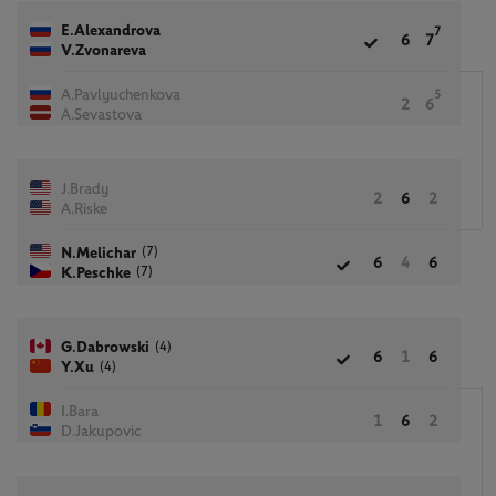
E.Alexandrova
7
6
7
V.Zvonareva
A.Pavlyuchenkova
5
2
6
A.Sevastova
J.Brady
2
6
2
A.Riske
(7)
N.Melichar
6
4
6
(7)
K.Peschke
(4)
G.Dabrowski
6
1
6
(4)
Y.Xu
I.Bara
1
6
2
D.Jakupovic