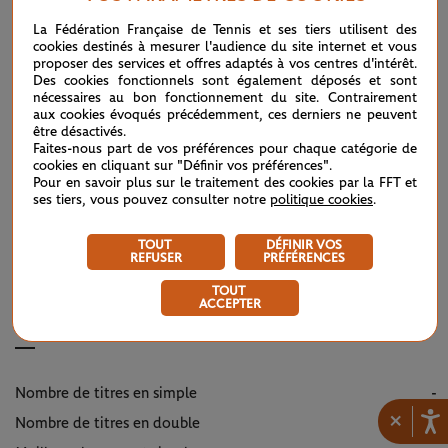
La Fédération Française de Tennis et ses tiers utilisent des
Wimbledon 2026 – Finale dames : héritières d’une grande
11/07
cookies destinés à mesurer l'audience du site internet et vous
tradition
proposer des services et offres adaptés à vos centres d'intérêt.
Des cookies fonctionnels sont également déposés et sont
nécessaires au bon fonctionnement du site. Contrairement
Wimbledon 2026 : sans conteste
aux cookies évoqués précédemment, ces derniers ne peuvent
11/07
être désactivés.
Faites-nous part de vos préférences pour chaque catégorie de
Wimbledon 2026 – Demi-finales messieurs : voyage en
cookies en cliquant sur "Définir vos préférences".
10/07
Pour en savoir plus sur le traitement des cookies par la FFT et
haute altitude
ses tiers, vous pouvez consulter notre
politique cookies
.
TOUT
DÉFINIR VOS
REFUSER
PRÉFÉRENCES
INFOS PALMARÈS
TOUT
ACCEPTER
Profil
Nombre de titres en simple
-
×
Nombre de titres en double
-