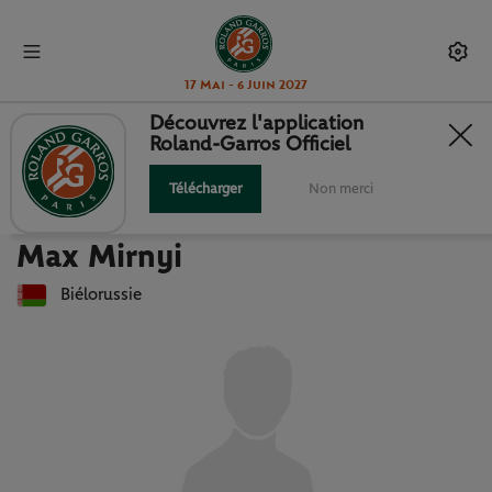
17 Mai - 6 Juin 2027
Découvrez l'application
Roland-Garros Officiel
Retour à la liste des joueuses et joueurs
MAX MIRNYI : FICHE JOUEUR
Télécharger
Non merci
Max Mirnyi
Biélorussie