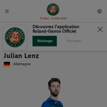
17 Mai - 6 Juin 2027
Découvrez l'application
Roland-Garros Officiel
Retour à la liste des joueuses et joueurs
JULIAN LENZ : FICHE JOUEUR
Télécharger
Non merci
Julian Lenz
Allemagne