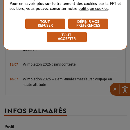
Pour en savoir plus sur le traitement des cookies par la FFT et
ses tiers, vous pouvez consulter notre
politique cookies
.
Wimbledon 2026 – Finale messieurs : écrire un peu plus
12/07
l’histoire
TOUT
DÉFINIR VOS
REFUSER
PRÉFÉRENCES
Wimbledon 2026 : Noskova, le triomphe de la jeunesse
11/07
TOUT
ACCEPTER
Wimbledon 2026 – Finale dames : héritières d’une grande
11/07
tradition
Wimbledon 2026 : sans conteste
11/07
Wimbledon 2026 – Demi-finales messieurs : voyage en
10/07
haute altitude
×
INFOS PALMARÈS
Profil