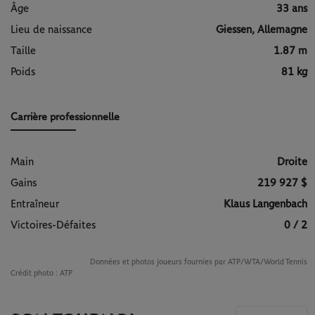
Âge
33 ans
Lieu de naissance
Giessen, Allemagne
Taille
1.87 m
Poids
81 kg
Carrière professionnelle
Main
Droite
Gains
219 927 $
Entraîneur
Klaus Langenbach
Victoires-Défaites
0 / 2
Données et photos joueurs fournies par ATP/WTA/World Tennis
Crédit photo :
ATP