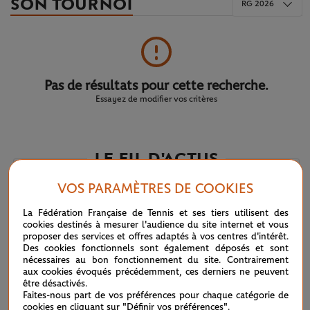
SON TOURNOI
RG 2026
Pas de résultats pour cette recherche.
Essayez de modifier vos critères
LE FIL D'ACTUS
VOS PARAMÈTRES DE COOKIES
WTA / ATP : une avalanche de premières
04/08
La Fédération Française de Tennis et ses tiers utilisent des
cookies destinés à mesurer l'audience du site internet et vous
ATP / WTA : Van Assche et Tagger, la relève couronnée
27/07
proposer des services et offres adaptés à vos centres d'intérêt.
Des cookies fonctionnels sont également déposés et sont
nécessaires au bon fonctionnement du site. Contrairement
ATP / WTA : se souvenir des belles choses
20/07
aux cookies évoqués précédemment, ces derniers ne peuvent
être désactivés.
Faites-nous part de vos préférences pour chaque catégorie de
Wimbledon 2026 : Sinner, royale confirmation
12/07
cookies en cliquant sur "Définir vos préférences".