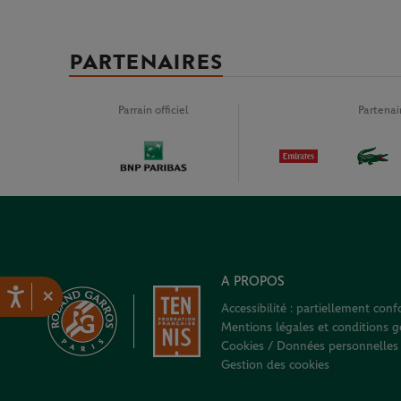
PARTENAIRES
Parrain officiel
Partena
A PROPOS
×
Accessibilité : partiellement con
Mentions légales et conditions gé
Cookies / Données personnelles
Gestion des cookies