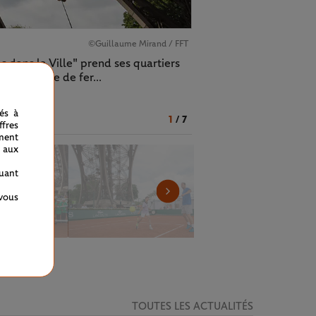
©Guillaume Mirand / FFT
 dans la Ville" prend ses quartiers
rable Dame de fer...
nés à
1
/
7
fres
ment
 aux
quant
 vous
TOUTES LES ACTUALITÉS