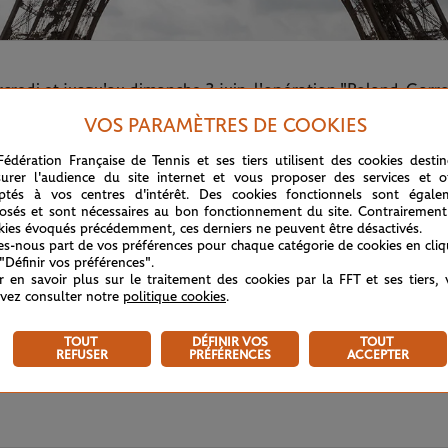
credi et jusqu'au dimanche 3 juin, l'opération "Roland-Garros
avait jusque-là été organisé entre les quatre pieds de la véné
VOS PARAMÈTRES DE COOKIES
Fédération Française de Tennis et ses tiers utilisent des cookies desti
urer l'audience du site internet et vous proposer des services et of
ptés à vos centres d'intérêt. Des cookies fonctionnels sont égale
osés et sont nécessaires au bon fonctionnement du site. Contrairement
kies évoqués précédemment, ces derniers ne peuvent être désactivés.
tes-nous part de vos préférences pour chaque catégorie de cookies en cli
 "Définir vos préférences".
r en savoir plus sur le traitement des cookies par la FFT et ses tiers,
vez consulter notre
politique cookies
.
TOUT
DÉFINIR VOS
TOUT
REFUSER
PRÉFÉRENCES
ACCEPTER