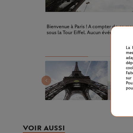
Bienvenue à Paris ! A compter de ce mer
sous la Tour Eiffel. Aucun événement n’
La 
mes
ada
dép
coo
Fai
sur
Pou
pou
VOIR AUSSI