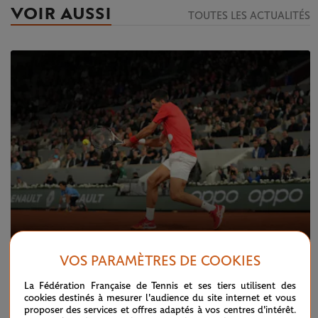
VOIR AUSSI
TOUTES LES ACTUALITÉS
VOS PARAMÈTRES DE COOKIES
LUNDI 23 MAI 2022
EN DIRECT - Djoko, Nadal et Swiatek
La Fédération Française de Tennis et ses tiers utilisent des
déroulent
cookies destinés à mesurer l'audience du site internet et vous
proposer des services et offres adaptés à vos centres d'intérêt.