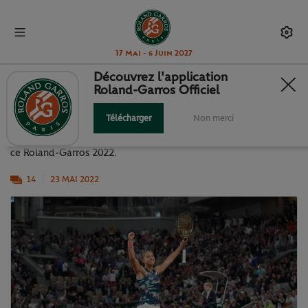
17 Mai - 6 Juin 2027
Découvrez l'application
Roland-Garros Officiel
LA J2 EN IMAGES
Télécharger
Non merci
Retrouvez en photos les temps forts de la deuxième journée de
ce Roland-Garros 2022.
14
23 MAI 2022