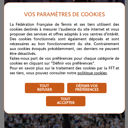
VOS PARAMÈTRES DE COOKIES
La Fédération Française de Tennis et ses tiers utilisent des
cookies destinés à mesurer l'audience du site internet et vous
proposer des services et offres adaptés à vos centres d'intérêt.
Des cookies fonctionnels sont également déposés et sont
nécessaires au bon fonctionnement du site. Contrairement
aux cookies évoqués précédemment, ces derniers ne peuvent
SAMEDI 6 JUIN 2026
FINALE DAMES
être désactivés.
Faites-nous part de vos préférences pour chaque catégorie de
La finale dames en images
cookies en cliquant sur "Définir vos préférences".
Pour en savoir plus sur le traitement des cookies par la FFT et
ses tiers, vous pouvez consulter notre
politique cookies
.
TOUT
DÉFINIR VOS
REFUSER
PRÉFÉRENCES
TOUT
ACCEPTER