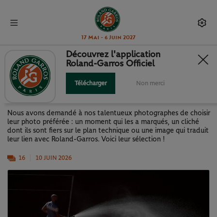
17 Mai - 6 Juin 2027
Découvrez l'application
Roland-Garros Officiel
LE BEST-OF DES PHOTOGRAPHES
DE ROLAND-GARROS 2026
Télécharger
Non merci
Nous avons demandé à nos talentueux photographes de choisir
leur photo préférée : un moment qui les a marqués, un cliché
dont ils sont fiers sur le plan technique ou une image qui traduit
leur lien avec Roland-Garros. Voici leur sélection !
16
10 JUIN 2026