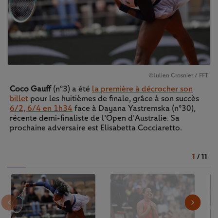
©Julien Crosnier / FFT
Coco Gauff
(n°3) a été
la première à décrocher son
billet
pour les huitièmes de finale, grâce à son succès
6/2, 6/4 en 1h34
face à Dayana Yastremska (n°30),
récente demi-finaliste de l'Open d'Australie. Sa
prochaine adversaire est Elisabetta Cocciaretto.
1
/
11