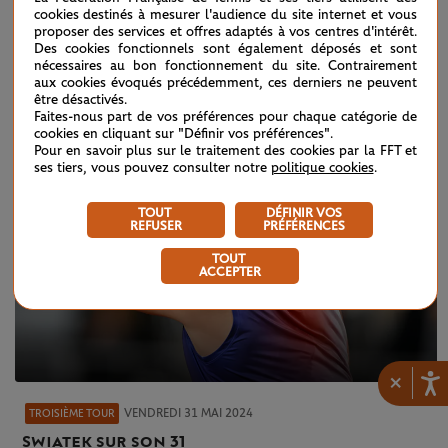
Roland-Garros 2024 : revivez la journée du
cookies destinés à mesurer l'audience du site internet et vous
proposer des services et offres adaptés à vos centres d'intérêt.
31 mai !
Des cookies fonctionnels sont également déposés et sont
nécessaires au bon fonctionnement du site. Contrairement
aux cookies évoqués précédemment, ces derniers ne peuvent
être désactivés.
Faites-nous part de vos préférences pour chaque catégorie de
cookies en cliquant sur "Définir vos préférences".
Pour en savoir plus sur le traitement des cookies par la FFT et
ses tiers, vous pouvez consulter notre
politique cookies
.
TOUT
DÉFINIR VOS
REFUSER
PRÉFÉRENCES
TOUT
ACCEPTER
×
VENDREDI 31 MAI 2024
TROISIÈME TOUR
Swiatek sur son 31