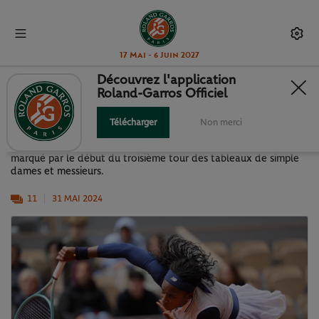
17 Mai - 6 Juin 2027
Découvrez l'application
Roland-Garros Officiel
LA J6 EN IMAGES !
Télécharger
Non merci
Retrouvez en images les temps forts de ce vendredi 31 mai,
marqué par le début du troisième tour des tableaux de simple
dames et messieurs.
11
31 MAI 2024