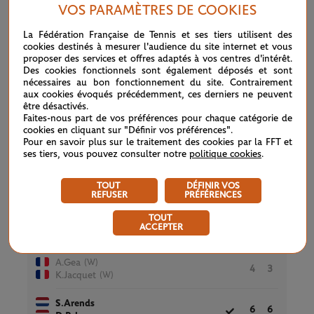
7
7
(14)
L.Miedler
VOS PARAMÈTRES DE COOKIES
La Fédération Française de Tennis et ses tiers utilisent des
cookies destinés à mesurer l'audience du site internet et vous
Court N°5
proposer des services et offres adaptés à vos centres d'intérêt.
Des cookies fonctionnels sont également déposés et sont
nécessaires au bon fonctionnement du site. Contrairement
aux cookies évoqués précédemment, ces derniers ne peuvent
Double Mixte
TERMINÉ
être désactivés.
1ER TOUR
0h58
Faites-nous part de vos préférences pour chaque catégorie de
A.Muhammad
cookies en cliquant sur "Définir vos préférences".
6
6
N.Mektic
Pour en savoir plus sur le traitement des cookies par la FFT et
ses tiers, vous pouvez consulter notre
politique cookies
.
(W)
A.Hesse
1
3
(W)
S.Doumbia
TOUT
DÉFINIR VOS
REFUSER
PRÉFÉRENCES
TOUT
ACCEPTER
Double Messieurs
TERMINÉ
1ER TOUR
1h13
(W)
A.Gea
4
3
(W)
K.Jacquet
S.Arends
6
6