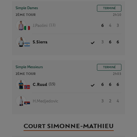
Simple Dames
TERMINÉ
2ÈME TOUR
2h10
(13)
J.Paolini
6
4
3
S.Sierra
3
6
6
Simple Messieurs
TERMINÉ
2ÈME TOUR
2h03
(15)
C.Ruud
6
6
6
H.Medjedovic
3
2
4
Court SIMONNE-MATHIEU