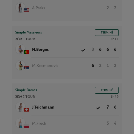
A.Parks
2
2
Simple Messieurs
TERMINÉ
2ÈME TOUR
2h11
N.Borges
3
6
6
6
M.Kecmanovic
6
2
1
2
Simple Dames
TERMINÉ
2ÈME TOUR
1h49
J.Teichmann
7
6
M.Frech
5
4