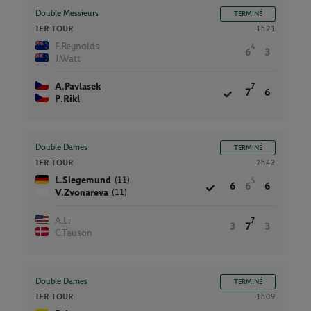
Double Messieurs
TERMINÉ
1ER TOUR
1h21
F.Reynolds
4
6
3
J.Watt
A.Pavlasek
7
7
6
P.Rikl
Double Dames
TERMINÉ
1ER TOUR
2h42
(11)
L.Siegemund
5
6
6
6
(11)
V.Zvonareva
A.Li
7
3
7
3
C.Tauson
Double Dames
TERMINÉ
1ER TOUR
1h09