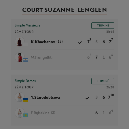
Court SUZANNE-LENGLEN
Simple Messieurs
TERMINÉ
2ÈME TOUR
3h45
7
7
(13)
K.Khachanov
7
5
6
7
5
4
M.Trungelliti
6
7
1
6
Simple Dames
TERMINÉ
2ÈME TOUR
2h28
10
Y.Starodubtseva
3
6
7
4
(2)
E.Rybakina
6
1
6