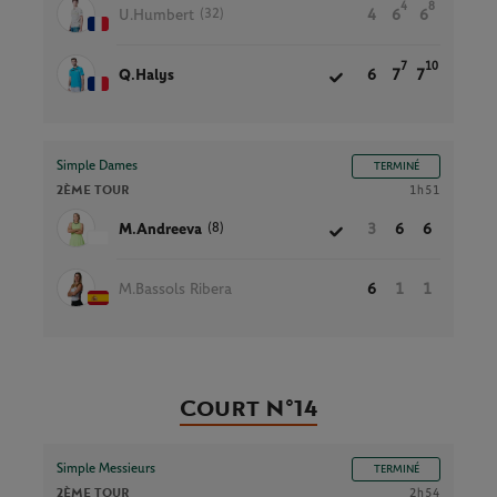
4
8
(32)
U.Humbert
4
6
6
7
10
Q.Halys
6
7
7
Simple Dames
TERMINÉ
2ÈME TOUR
1h51
(8)
M.Andreeva
3
6
6
M.Bassols Ribera
6
1
1
Court N°14
Simple Messieurs
TERMINÉ
2ÈME TOUR
2h54