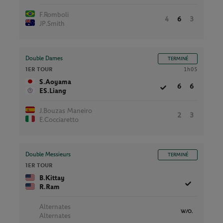
F.Romboli
4
6
3
JP.Smith
Double Dames
TERMINÉ
1ER TOUR
1h05
S.Aoyama
6
6
ES.Liang
J.Bouzas Maneiro
2
3
E.Cocciaretto
Double Messieurs
TERMINÉ
1ER TOUR
B.Kittay
R.Ram
Alternates
W/O.
Alternates