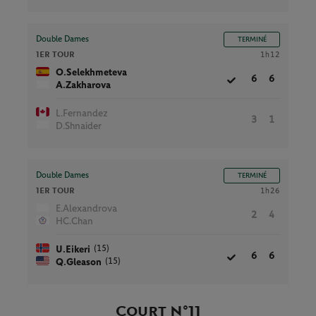
Double Dames
TERMINÉ
1ER TOUR
1h12
O.Selekhmeteva
6
6
A.Zakharova
L.Fernandez
3
1
D.Shnaider
Double Dames
TERMINÉ
1ER TOUR
1h26
E.Alexandrova
2
4
HC.Chan
(15)
U.Eikeri
6
6
(15)
Q.Gleason
Court N°11