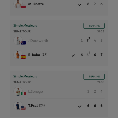
M.Linette
6
2
6
Simple Messieurs
TERMINÉ
2ÈME TOUR
3h22
7
J.Duckworth
1
7
4
5
5
(27)
R.Jodar
6
6
6
7
Simple Messieurs
TERMINÉ
2ÈME TOUR
2h08
L.Sonego
3
2
4
(24)
T.Paul
6
6
6