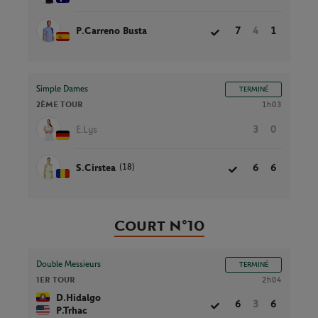
P.Carreno Busta
7
4
1
Simple Dames
TERMINÉ
2ÈME TOUR
1h03
E.Lys
3
0
(18)
S.Cirstea
6
6
Court N°10
Double Messieurs
TERMINÉ
1ER TOUR
2h04
D.Hidalgo
6
3
6
P.Trhac