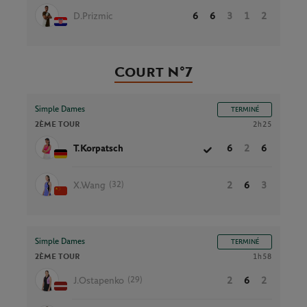
D.Prizmic
6
6
3
1
2
Court N°7
Simple Dames
TERMINÉ
2ÈME TOUR
2h25
T.Korpatsch
6
2
6
(32)
X.Wang
2
6
3
Simple Dames
TERMINÉ
2ÈME TOUR
1h58
(29)
J.Ostapenko
2
6
2