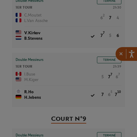
Double Messieurs
TERMINÉ
1ER TOUR
2h30
C.Moutet
2
6
7
4
L.Van Assche
V.Kirkov
7
7
5
6
B.Stevens
×
Double Messieurs
TERMINÉ
1ER TOUR
2h39
I.Buse
7
7
5
7
6
M.Kiger
R.Ho
5
10
7
6
7
H.Jebens
Court N°9
Double Messieurs
TERMINÉ