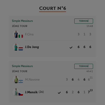
Court N°6
Simple Messieurs
TERMINÉ
2ÈME TOUR
1h48
F.Cina
3
1
3
J.De Jong
6
6
6
Simple Messieurs
TERMINÉ
2ÈME TOUR
4h41
11
M.Navone
3
6
4
6
6
13
(26)
J.Mensik
6
2
6
1
7