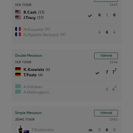
1ER TOUR
1h47
(15)
R.Cash
6
1
6
(15)
J.Tracy
(W)
M.Kouame
4
6
4
(W)
G.Mpetshi Perricard
Double Messieurs
TERMINÉ
1ER TOUR
1h46
(6)
K.Krawietz
7
7
7
(6)
T.Puetz
A.Golubev
4
5
6
A.Nedovyesov
Simple Messieurs
TERMINÉ
2ÈME TOUR
2h01
T.Kokkinakis
5
6
0
AB.