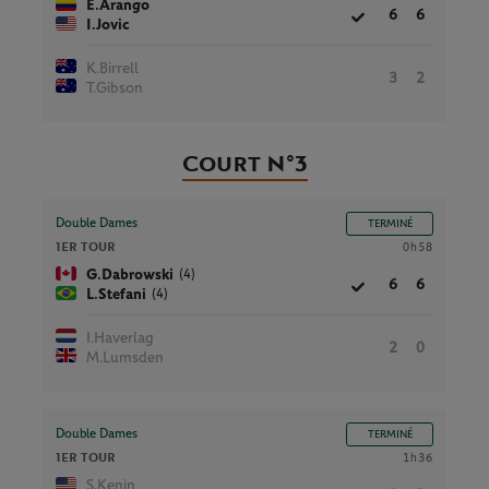
E.Arango
6
6
I.Jovic
K.Birrell
3
2
T.Gibson
Court N°3
Double Dames
TERMINÉ
1ER TOUR
0h58
(4)
G.Dabrowski
6
6
(4)
L.Stefani
I.Haverlag
2
0
M.Lumsden
Double Dames
TERMINÉ
1ER TOUR
1h36
S.Kenin