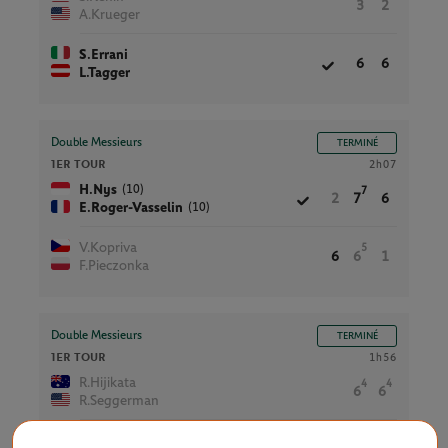
3
2
A.Krueger
S.Errani
6
6
L.Tagger
Double Messieurs
TERMINÉ
1ER TOUR
2h07
(10)
H.Nys
7
2
7
6
(10)
E.Roger-Vasselin
V.Kopriva
5
6
6
1
F.Pieczonka
Double Messieurs
TERMINÉ
1ER TOUR
1h56
R.Hijikata
4
4
6
6
R.Seggerman
(14)
A.Erler
7
7