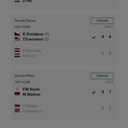
D.Pel
Double Dames
TERMINÉ
1ER TOUR
0h55
(1)
K.Siniakova
6
6
(1)
T.Townsend
P.Marcinko
1
0
A.Ruzic
Double Mixte
TERMINÉ
1ER TOUR
1h09
SW.Hsieh
6
7
M.Wallner
A.Klepac
3
5
L.Glasspool