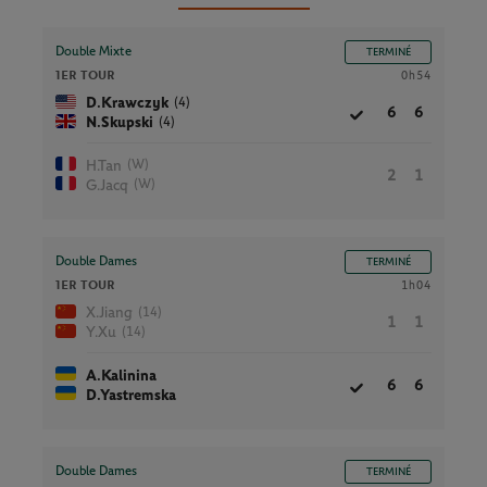
Double Mixte
TERMINÉ
1ER TOUR
0h54
(4)
D.Krawczyk
6
6
(4)
N.Skupski
(W)
H.Tan
2
1
(W)
G.Jacq
Double Dames
TERMINÉ
1ER TOUR
1h04
(14)
X.Jiang
1
1
(14)
Y.Xu
A.Kalinina
6
6
D.Yastremska
Double Dames
TERMINÉ