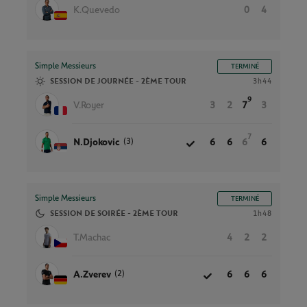
K.Quevedo
0
4
Simple Messieurs
TERMINÉ
SESSION DE JOURNÉE - 2ÈME TOUR
3h44
9
V.Royer
3
2
7
3
7
(3)
N.Djokovic
6
6
6
6
Simple Messieurs
TERMINÉ
SESSION DE SOIRÉE - 2ÈME TOUR
1h48
T.Machac
4
2
2
(2)
A.Zverev
6
6
6