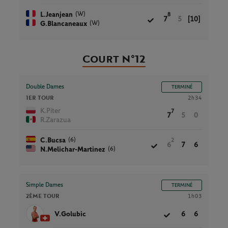
(W)
L.Jeanjean
8
7
5
[10]
(W)
G.Blancaneaux
Court N°12
Double Dames
TERMINÉ
1ER TOUR
2h34
K.Piter
7
7
5
0
R.Zarazua
(6)
C.Bucsa
2
6
7
6
(6)
N.Melichar-Martinez
Simple Dames
TERMINÉ
2ÈME TOUR
1h03
V.Golubic
6
6