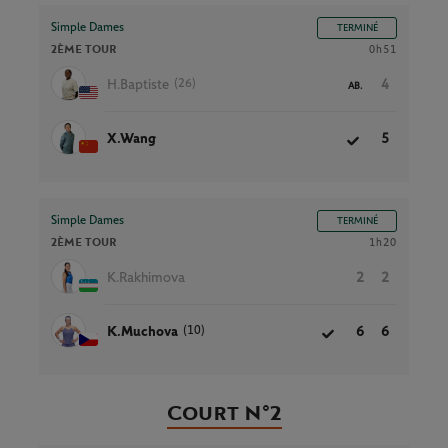
Simple Dames
TERMINÉ
2ÈME TOUR
0h51
(26)
H.Baptiste
4
AB.
X.Wang
5
Simple Dames
TERMINÉ
2ÈME TOUR
1h20
K.Rakhimova
2
2
(10)
K.Muchova
6
6
Court N°2