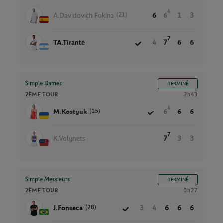
4
(21)
A.Davidovich Fokina
6
6
1
3
7
TA.Tirante
4
7
6
6
Simple Dames
TERMINÉ
2ÈME TOUR
2h43
4
(15)
M.Kostyuk
6
6
6
7
K.Volynets
7
3
3
Simple Messieurs
TERMINÉ
2ÈME TOUR
3h27
(28)
J.Fonseca
3
4
6
6
6