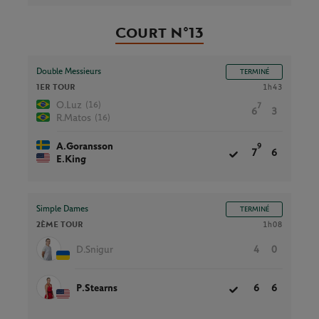
Court N°13
Double Messieurs
TERMINÉ
1ER TOUR
1h43
(16)
O.Luz
7
6
3
(16)
R.Matos
A.Goransson
9
7
6
E.King
Simple Dames
TERMINÉ
2ÈME TOUR
1h08
D.Snigur
4
0
P.Stearns
6
6