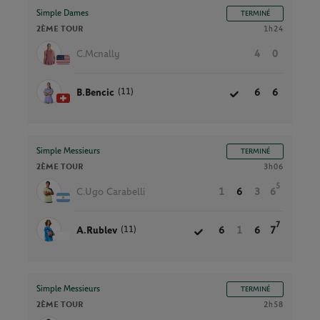
Simple Dames
TERMINÉ
2ÈME TOUR
1h24
C.Mcnally
4
0
(11)
B.Bencic
6
6
Simple Messieurs
TERMINÉ
2ÈME TOUR
3h06
5
C.Ugo Carabelli
1
6
3
6
7
(11)
A.Rublev
6
1
6
7
Simple Messieurs
TERMINÉ
2ÈME TOUR
2h58