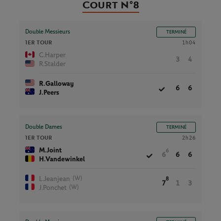
Court N°8
Double Messieurs
TERMINÉ
1ER TOUR
1h04
C.Harper
3
4
R.Stalder
R.Galloway
6
6
J.Peers
Double Dames
TERMINÉ
1ER TOUR
2h26
M.Joint
6
6
6
6
H.Vandewinkel
(W)
L.Jeanjean
8
7
1
3
(W)
J.Ponchet