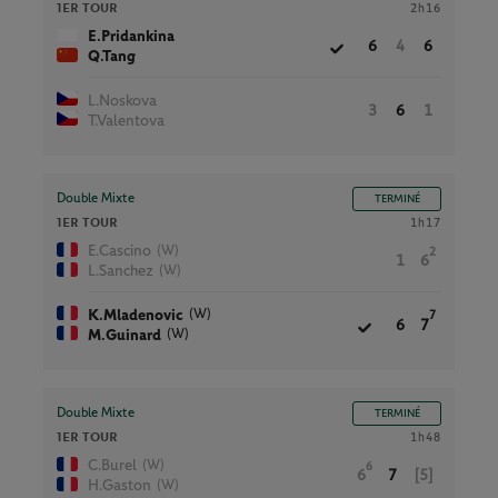
1ER TOUR
2h16
E.Pridankina
6
4
6
Q.Tang
L.Noskova
3
6
1
T.Valentova
Double Mixte
TERMINÉ
1ER TOUR
1h17
(W)
E.Cascino
2
1
6
(W)
L.Sanchez
(W)
K.Mladenovic
7
6
7
(W)
M.Guinard
Double Mixte
TERMINÉ
1ER TOUR
1h48
(W)
C.Burel
6
6
7
[5]
(W)
H.Gaston