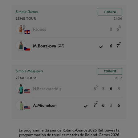
Simple Dames
TERMINÉ
2ÈME TOUR
1h36
3
F.Jones
0
6
7
(27)
M.Bouzkova
6
7
Simple Messieurs
TERMINÉ
2ÈME TOUR
3h12
5
N.Basavareddy
6
3
6
3
7
A.Michelsen
7
6
3
6
Le programme du jour de Roland-Garros 2026 Retrouvez la
programmation de tous les matchs de Roland-Garros 2026