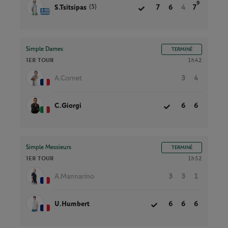
9
(5)
S.Tsitsipas
7
6
4
7
Simple Dames
TERMINÉ
1ER TOUR
1h42
A.Cornet
3
4
C.Giorgi
6
6
Simple Messieurs
TERMINÉ
1ER TOUR
1h52
A.Mannarino
3
3
1
U.Humbert
6
6
6