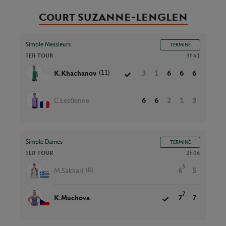
Court SUZANNE-LENGLEN
Simple Messieurs
TERMINÉ
1ER TOUR
3h41
(11)
K.Khachanov
3
1
6
6
6
C.Lestienne
6
6
2
1
3
Simple Dames
TERMINÉ
1ER TOUR
2h06
5
(8)
M.Sakkari
6
5
7
K.Muchova
7
7