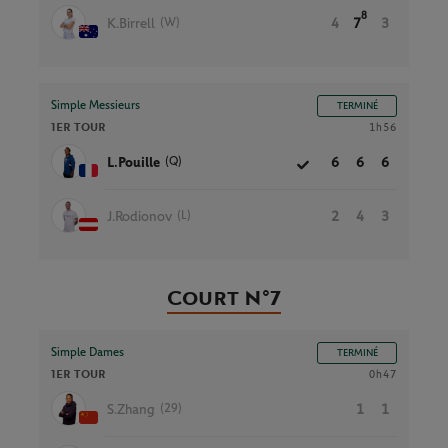
8
(W)
K.Birrell
4
7
3
Simple Messieurs
TERMINÉ
1ER TOUR
1h56
(Q)
L.Pouille
6
6
6
(L)
J.Rodionov
2
4
3
Court N°7
Simple Dames
TERMINÉ
1ER TOUR
0h47
(29)
S.Zhang
1
1