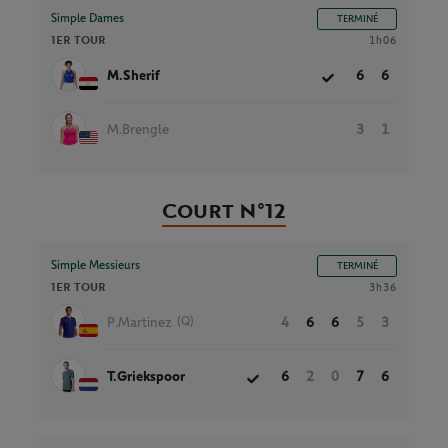
Simple Dames
TERMINÉ
1ER TOUR
1h06
M.Sherif
6
6
M.Brengle
3
1
Court N°12
Simple Messieurs
TERMINÉ
1ER TOUR
3h36
(Q)
P.Martinez
4
6
6
5
3
T.Griekspoor
6
2
0
7
6