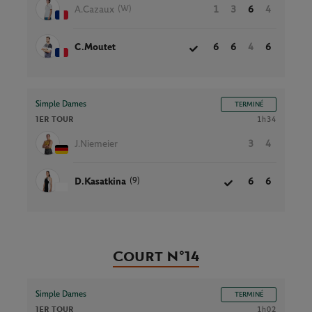
(W)
A.Cazaux
1
3
6
4
C.Moutet
6
6
4
6
Simple Dames
TERMINÉ
1ER TOUR
1h34
J.Niemeier
3
4
(9)
D.Kasatkina
6
6
Court N°14
Simple Dames
TERMINÉ
1ER TOUR
1h02