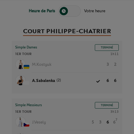
Heure de Paris
Votre heure
Court PHILIPPE-CHATRIER
Simple Dames
TERMINÉ
1ER TOUR
1h11
M.Kostyuk
3
2
(2)
A.Sabalenka
6
6
Simple Messieurs
TERMINÉ
1ER TOUR
3h13
7
J.Vesely
5
3
6
6