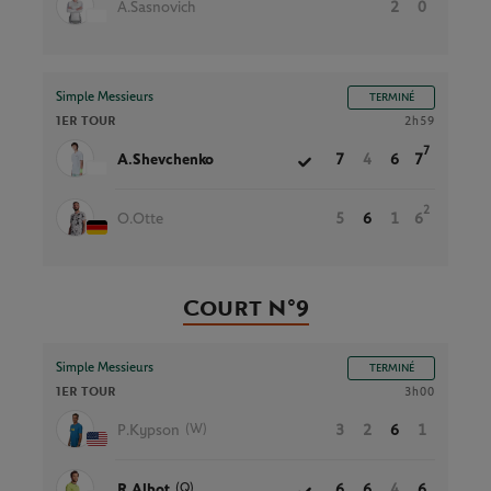
A.Sasnovich
2
0
Simple Messieurs
TERMINÉ
1ER TOUR
2h59
7
A.Shevchenko
7
4
6
7
2
O.Otte
5
6
1
6
Court N°9
Simple Messieurs
TERMINÉ
1ER TOUR
3h00
(W)
P.Kypson
3
2
6
1
(Q)
R.Albot
6
6
4
6