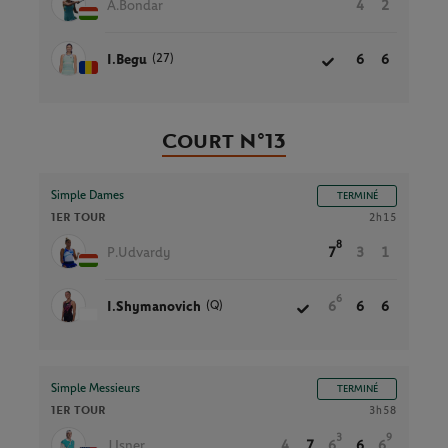
A.Bondar
4
2
(27)
I.Begu
6
6
Court N°13
Simple Dames
TERMINÉ
1ER TOUR
2h15
8
P.Udvardy
7
3
1
6
(Q)
I.Shymanovich
6
6
6
Simple Messieurs
TERMINÉ
1ER TOUR
3h58
3
9
J.Isner
4
7
6
6
6