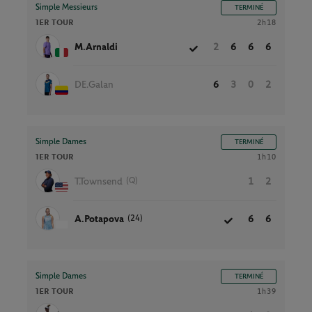
Simple Messieurs
TERMINÉ
1ER TOUR
2h18
M.Arnaldi
2
6
6
6
DE.Galan
6
3
0
2
Simple Dames
TERMINÉ
1ER TOUR
1h10
(Q)
T.Townsend
1
2
(24)
A.Potapova
6
6
Simple Dames
TERMINÉ
1ER TOUR
1h39