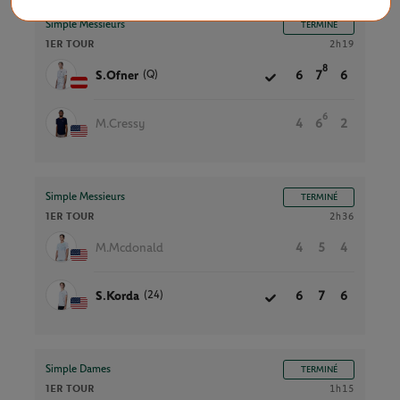
Simple Messieurs
TERMINÉ
1ER TOUR
2h19
8
(Q)
S.Ofner
6
7
6
6
M.Cressy
4
6
2
Simple Messieurs
TERMINÉ
1ER TOUR
2h36
M.Mcdonald
4
5
4
(24)
S.Korda
6
7
6
Simple Dames
TERMINÉ
1ER TOUR
1h15