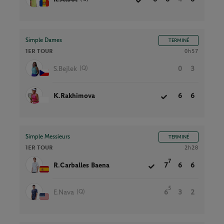
Simple Dames
TERMINÉ
1ER TOUR
0h57
(Q)
S.Bejlek
0
3
K.Rakhimova
6
6
Simple Messieurs
TERMINÉ
1ER TOUR
2h28
7
R.Carballes Baena
7
6
6
5
(Q)
E.Nava
6
3
2