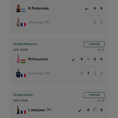
N.Podoroska
6
6
(W)
J.Ponchet
0
2
Simple Messieurs
TERMINÉ
1ER TOUR
3h13
M.Fucsovics
6
5
6
6
(W)
H.Grenier
3
7
1
3
Simple Dames
TERMINÉ
1ER TOUR
3h10
6
(W)
L.Jeanjean
6
6
6