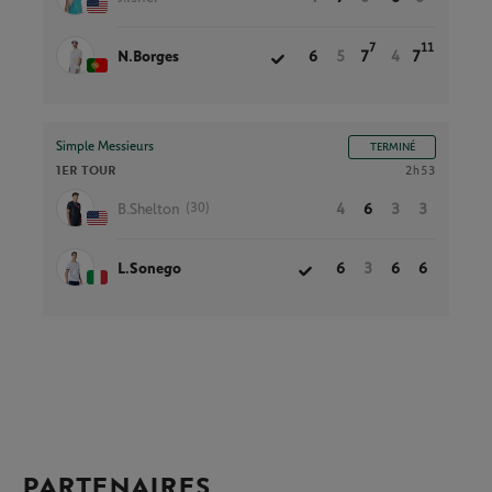
7
11
N.Borges
6
5
7
4
7
Simple Messieurs
TERMINÉ
1ER TOUR
2h53
(30)
B.Shelton
4
6
3
3
L.Sonego
6
3
6
6
PARTENAIRES