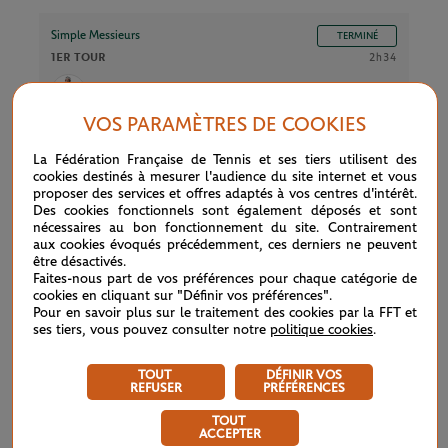
Simple Messieurs
TERMINÉ
1ER TOUR
2h34
(17)
L.Musetti
7
6
6
VOS PARAMÈTRES DE COOKIES
M.Ymer
5
2
4
La Fédération Française de Tennis et ses tiers utilisent des
cookies destinés à mesurer l'audience du site internet et vous
proposer des services et offres adaptés à vos centres d'intérêt.
Des cookies fonctionnels sont également déposés et sont
nécessaires au bon fonctionnement du site. Contrairement
Simple Dames
TERMINÉ
aux cookies évoqués précédemment, ces derniers ne peuvent
1ER TOUR
1h08
être désactivés.
Faites-nous part de vos préférences pour chaque catégorie de
(15)
L.Samsonova
6
6
cookies en cliquant sur "Définir vos préférences".
Pour en savoir plus sur le traitement des cookies par la FFT et
ses tiers, vous pouvez consulter notre
politique cookies
.
K.Volynets
0
1
TOUT
DÉFINIR VOS
REFUSER
PRÉFÉRENCES
Court N°6
TOUT
ACCEPTER