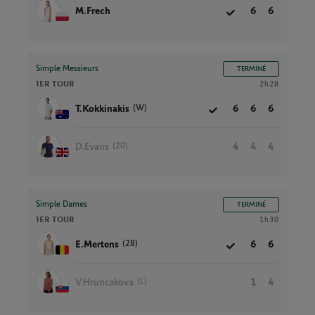
M.Frech
6
6
Simple Messieurs
TERMINÉ
1ER TOUR
2h28
(W)
T.Kokkinakis
6
6
6
(20)
D.Evans
4
4
4
Simple Dames
TERMINÉ
1ER TOUR
1h30
(28)
E.Mertens
6
6
(L)
V.Hruncakova
1
4