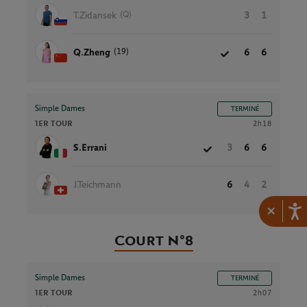
(Q)
T.Zidansek
3
1
(19)
Q.Zheng
6
6
Simple Dames
TERMINÉ
1ER TOUR
2h18
S.Errani
3
6
6
J.Teichmann
6
4
2
×
Court N°8
Simple Dames
TERMINÉ
1ER TOUR
2h07