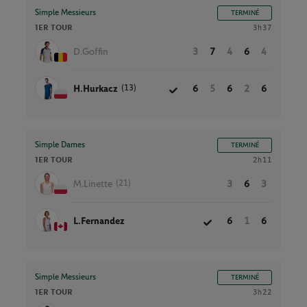
Simple Messieurs
TERMINÉ
1ER TOUR
3h37
D.Goffin
3
7
4
6
4
(13)
H.Hurkacz
6
5
6
2
6
Simple Dames
TERMINÉ
1ER TOUR
2h11
(21)
M.Linette
3
6
3
L.Fernandez
6
1
6
Simple Messieurs
TERMINÉ
1ER TOUR
3h22