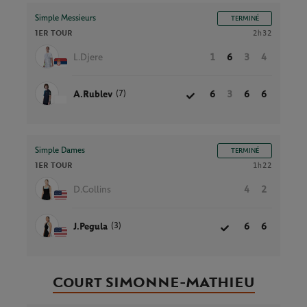
Simple Messieurs
TERMINÉ
1ER TOUR
2h32
L.Djere
1
6
3
4
(7)
A.Rublev
6
3
6
6
Simple Dames
TERMINÉ
1ER TOUR
1h22
D.Collins
4
2
(3)
J.Pegula
6
6
Court SIMONNE-MATHIEU