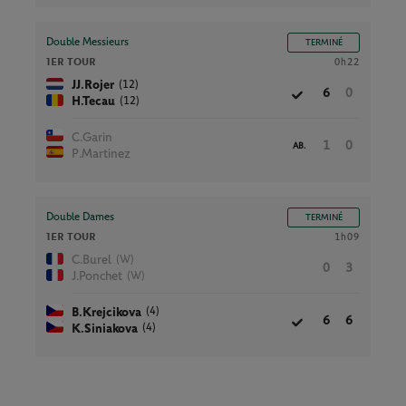
Double Messieurs
TERMINÉ
1ER TOUR
0h22
(12)
JJ.Rojer
6
0
(12)
H.Tecau
C.Garin
1
0
AB.
P.Martinez
Double Dames
TERMINÉ
1ER TOUR
1h09
(W)
C.Burel
0
3
(W)
J.Ponchet
(4)
B.Krejcikova
6
6
(4)
K.Siniakova