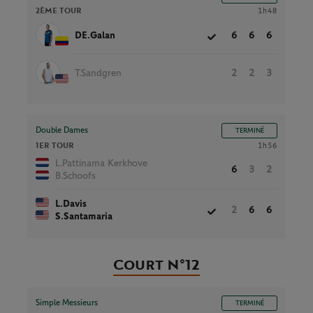
2ÈME TOUR
1h48
DE.Galan
6
6
6
T.Sandgren
2
2
3
Double Dames
TERMINÉ
1ER TOUR
1h56
L.Pattinama Kerkhove
6
3
2
B.Schoofs
L.Davis
2
6
6
S.Santamaria
Court N°12
Simple Messieurs
TERMINÉ