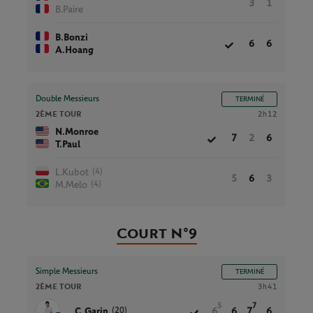
3
1
B.Paire
B.Bonzi
6
6
A.Hoang
Double Messieurs
TERMINÉ
2ÈME TOUR
2h12
N.Monroe
7
2
6
T.Paul
(4)
L.Kubot
5
6
3
(4)
M.Melo
Court N°9
Simple Messieurs
TERMINÉ
2ÈME TOUR
3h41
5
7
(20)
C.Garin
6
6
7
6