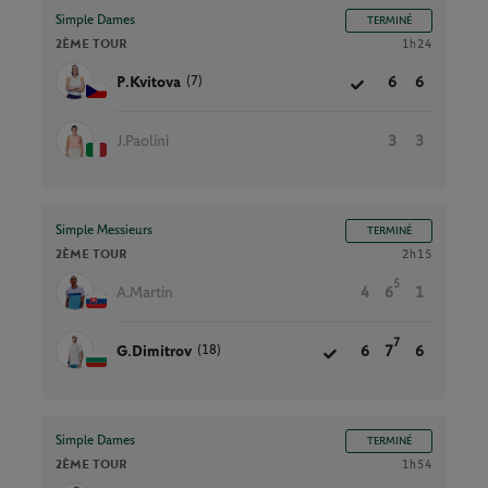
Simple Dames
TERMINÉ
2ÈME TOUR
1h24
(7)
P.Kvitova
6
6
J.Paolini
3
3
Simple Messieurs
TERMINÉ
2ÈME TOUR
2h15
5
A.Martin
4
6
1
7
(18)
G.Dimitrov
6
7
6
Simple Dames
TERMINÉ
2ÈME TOUR
1h54