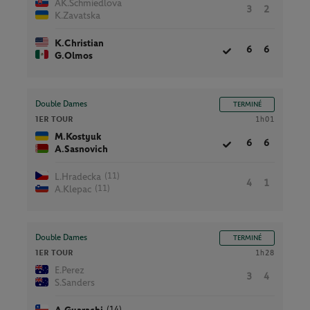
AK.Schmiedlova
3
2
K.Zavatska
K.Christian
6
6
G.Olmos
Double Dames
TERMINÉ
1ER TOUR
1h01
M.Kostyuk
6
6
A.Sasnovich
(11)
L.Hradecka
4
1
(11)
A.Klepac
Double Dames
TERMINÉ
1ER TOUR
1h28
E.Perez
3
4
S.Sanders
(14)