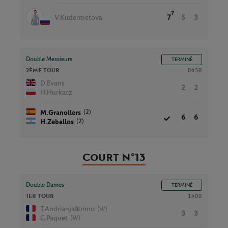
7
V.Kudermetova
7
5
3
Double Messieurs
TERMINÉ
2ÈME TOUR
0h50
D.Evans
2
2
H.Hurkacz
(2)
M.Granollers
6
6
(2)
H.Zeballos
Court N°13
Double Dames
TERMINÉ
1ER TOUR
1h00
(W)
T.Andrianjafitrimo
3
3
(W)
C.Paquet