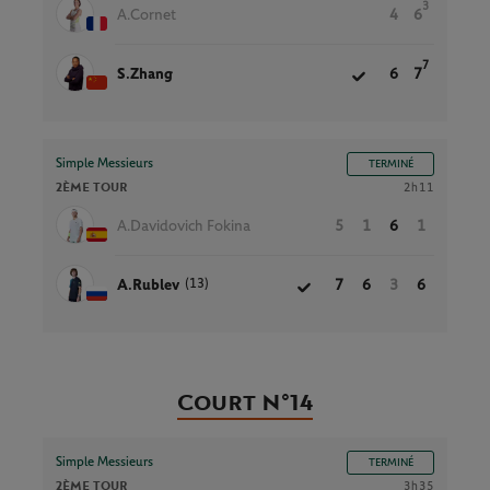
3
A.Cornet
4
6
7
S.Zhang
6
7
Simple Messieurs
TERMINÉ
2ÈME TOUR
2h11
A.Davidovich Fokina
5
1
6
1
(13)
A.Rublev
7
6
3
6
Court N°14
Simple Messieurs
TERMINÉ
2ÈME TOUR
3h35