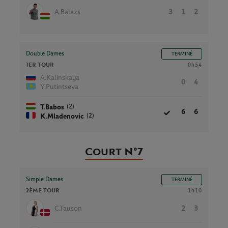
A.Balazs
3
1
2
Double Dames
TERMINÉ
1ER TOUR
0h54
A.Kalinskaya
0
4
Y.Putintseva
(2)
T.Babos
6
6
(2)
K.Mladenovic
Court N°7
Simple Dames
TERMINÉ
2ÈME TOUR
1h10
C.Tauson
2
3