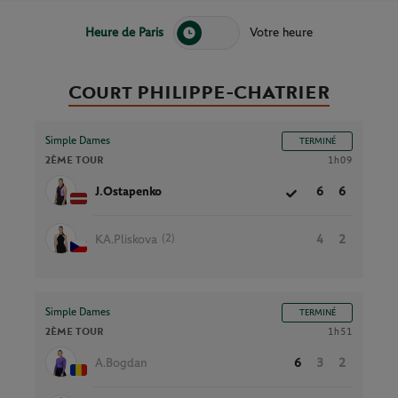
Heure de Paris
Votre heure
Court PHILIPPE-CHATRIER
Simple Dames
TERMINÉ
2ÈME TOUR
1h09
J.Ostapenko
6
6
(2)
KA.Pliskova
4
2
Simple Dames
TERMINÉ
2ÈME TOUR
1h51
A.Bogdan
6
3
2