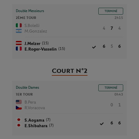
Double Messieurs
TERMINÉ
2ÈME TOUR
2h15
S.Bolelli
4
7
4
M.Gonzalez
(15)
J.Melzer
6
5
6
(15)
E.Roger-Vasselin
Court N°2
Double Dames
TERMINÉ
1ER TOUR
0h43
B.Pera
0
1
R.Voracova
(7)
S.Aoyama
6
6
(7)
E.Shibahara