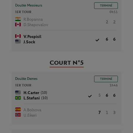
Double Messieurs
TERMINÉ
1ER TOUR
0h51
R.Bopanna
2
2
D.Shapovalov
V.Pospisil
6
6
J.Sock
Court N°5
Double Dames
TERMINÉ
1ER TOUR
1h46
(10)
H.Carter
5
6
6
(10)
L.Stefani
A.Bolsova
7
1
3
U.Eikeri