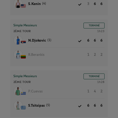
(4)
S.Kenin
3
6
6
Simple Messieurs
TERMINÉ
2ÈME TOUR
1h23
(1)
N.Djokovic
6
6
6
R.Berankis
1
2
2
Simple Messieurs
TERMINÉ
2ÈME TOUR
1h28
P.Cuevas
1
4
2
(5)
S.Tsitsipas
6
6
6