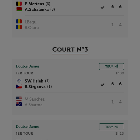
(3)
E.Mertens
6
6
(3)
A.Sabalenka
I.Begu
1
4
R.Olaru
Court N°3
Double Dames
TERMINÉ
1ER TOUR
1h09
(1)
SW.Hsieh
6
6
(1)
B.Strycova
M.Sanchez
1
4
A.Sharma
Double Dames
TERMINÉ
1ER TOUR
1h13