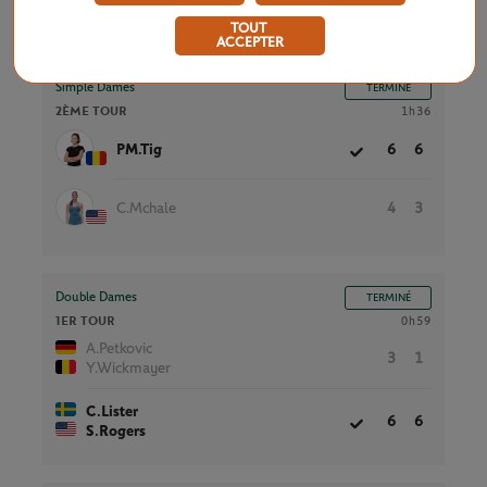
2
0
D.Schwartzman
TOUT
ACCEPTER
Simple Dames
TERMINÉ
2ÈME TOUR
1h36
PM.Tig
6
6
C.Mchale
4
3
Double Dames
TERMINÉ
1ER TOUR
0h59
A.Petkovic
3
1
Y.Wickmayer
C.Lister
6
6
S.Rogers