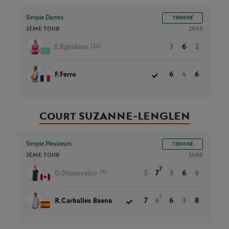
Simple Dames
TERMINÉ
2ÈME TOUR
2h03
(14)
E.Rybakina
3
6
2
F.Ferro
6
4
6
Court SUZANNE-LENGLEN
Simple Messieurs
TERMINÉ
2ÈME TOUR
5h00
7
(9)
D.Shapovalov
5
7
3
6
6
5
R.Carballes Baena
7
6
6
3
8