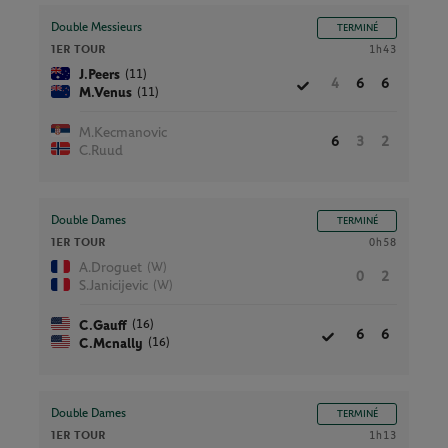
Double Messieurs
TERMINÉ
1ER TOUR
1h43
(11)
J.Peers
4
6
6
(11)
M.Venus
M.Kecmanovic
6
3
2
C.Ruud
Double Dames
TERMINÉ
1ER TOUR
0h58
(W)
A.Droguet
0
2
(W)
S.Janicijevic
(16)
C.Gauff
6
6
(16)
C.Mcnally
Double Dames
TERMINÉ
1ER TOUR
1h13