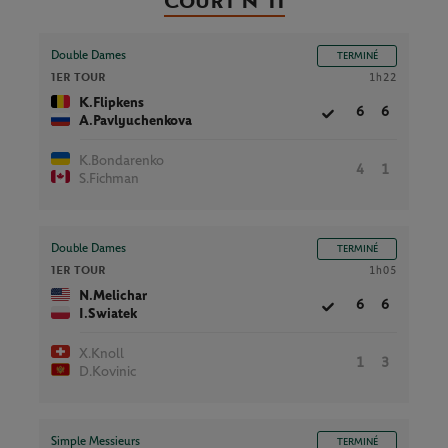
Court N°11
Double Dames
TERMINÉ
1ER TOUR
1h22
K.Flipkens
6
6
A.Pavlyuchenkova
K.Bondarenko
4
1
S.Fichman
Double Dames
TERMINÉ
1ER TOUR
1h05
N.Melichar
6
6
I.Swiatek
X.Knoll
1
3
D.Kovinic
Simple Messieurs
TERMINÉ