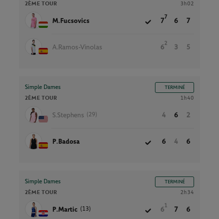
2ÈME TOUR
3h02
7
M.Fucsovics
7
6
7
2
A.Ramos-Vinolas
6
3
5
Simple Dames
TERMINÉ
2ÈME TOUR
1h40
(29)
S.Stephens
4
6
2
P.Badosa
6
4
6
Simple Dames
TERMINÉ
2ÈME TOUR
2h34
1
(13)
P.Martic
6
7
6