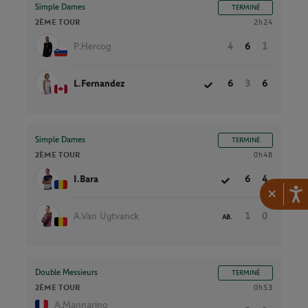
Simple Dames
TERMINÉ
2ÈME TOUR
2h24
P.Hercog
4
6
1
L.Fernandez
6
3
6
Simple Dames
TERMINÉ
2ÈME TOUR
0h48
I.Bara
6
4
×
A.Van Uytvanck
1
0
AB.
Double Messieurs
TERMINÉ
2ÈME TOUR
0h53
A.Mannarino