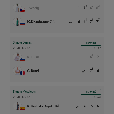
7
7
2
J.Vesely
1
7
6
6
4
9
7
(15)
K.Khachanov
6
6
7
7
Simple Dames
TERMINÉ
2ÈME TOUR
1h37
6
K.Juvan
6
2
8
C.Burel
7
6
Simple Messieurs
TERMINÉ
2ÈME TOUR
1h46
(10)
R.Bautista Agut
6
6
6