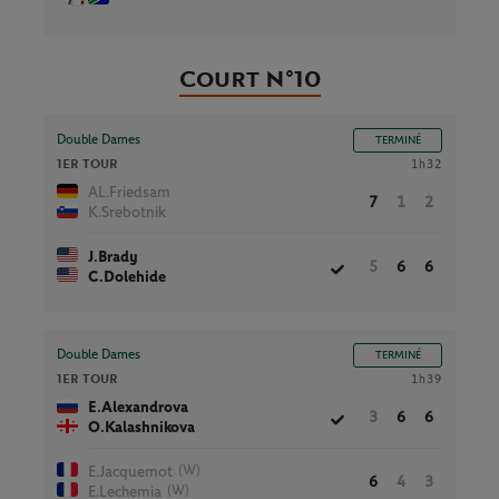
Court N°10
Double Dames
TERMINÉ
1ER TOUR
1h32
AL.Friedsam
7
1
2
K.Srebotnik
J.Brady
5
6
6
C.Dolehide
Double Dames
TERMINÉ
1ER TOUR
1h39
E.Alexandrova
3
6
6
O.Kalashnikova
(W)
E.Jacquemot
6
4
3
(W)
E.Lechemia