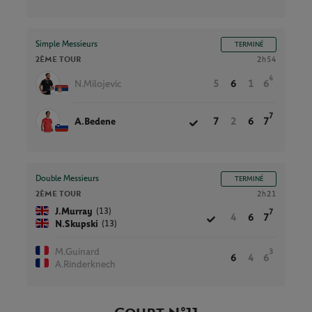
Simple Messieurs
TERMINÉ
2ÈME TOUR
2h54
4
N.Milojevic
5
6
1
6
7
A.Bedene
7
2
6
7
Double Messieurs
TERMINÉ
2ÈME TOUR
2h21
(13)
J.Murray
7
4
6
7
(13)
N.Skupski
M.Guinard
3
6
4
6
A.Rinderknech