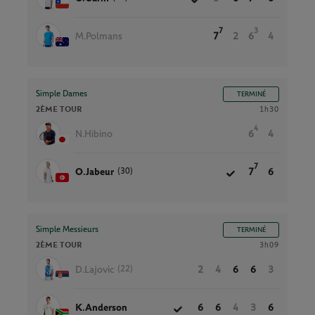
7
3
M.Polmans
7
2
6
4
Simple Dames
TERMINÉ
2ÈME TOUR
1h30
4
N.Hibino
6
4
7
(30)
O.Jabeur
7
6
Simple Messieurs
TERMINÉ
2ÈME TOUR
3h09
(22)
D.Lajovic
2
4
6
6
3
K.Anderson
6
6
4
3
6