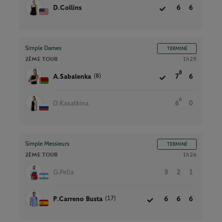
D.Collins
6
6
Simple Dames
TERMINÉ
2ÈME TOUR
1h29
8
(8)
A.Sabalenka
7
6
6
D.Kasatkina
6
0
Simple Messieurs
TERMINÉ
2ÈME TOUR
1h26
G.Pella
3
2
1
(17)
P.Carreno Busta
6
6
6