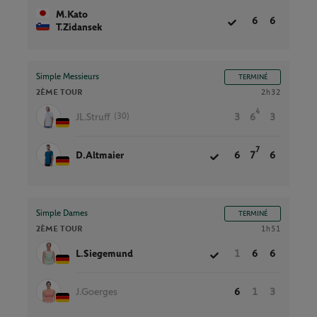
M.Kato
6
6
T.Zidansek
Simple Messieurs
TERMINÉ
2ÈME TOUR
2h32
4
(30)
JL.Struff
3
6
3
7
D.Altmaier
6
7
6
Simple Dames
TERMINÉ
2ÈME TOUR
1h51
L.Siegemund
1
6
6
J.Goerges
6
1
3