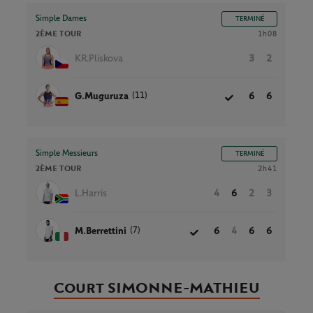
Simple Dames
TERMINÉ
2ÈME TOUR
1h08
KR.Pliskova
3
2
(11)
G.Muguruza
6
6
Simple Messieurs
TERMINÉ
2ÈME TOUR
2h41
L.Harris
4
6
2
3
(7)
M.Berrettini
6
4
6
6
Court SIMONNE-MATHIEU