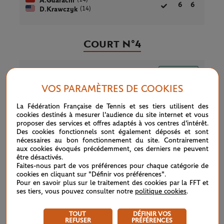
A.Guarachi
6
6
(14)
D.Krawczyk
Court N°4
Simple Messieurs
TERMINÉ
2ÈME TOUR
2h01
VOS PARAMÈTRES DE COOKIES
5
M.Giron
6
4
1
La Fédération Française de Tennis et ses tiers utilisent des
cookies destinés à mesurer l'audience du site internet et vous
proposer des services et offres adaptés à vos centres d'intérêt.
7
T.Monteiro
7
6
6
Des cookies fonctionnels sont également déposés et sont
nécessaires au bon fonctionnement du site. Contrairement
aux cookies évoqués précédemment, ces derniers ne peuvent
être désactivés.
Faites-nous part de vos préférences pour chaque catégorie de
Double Messieurs
TERMINÉ
cookies en cliquant sur "Définir vos préférences".
2ÈME TOUR
0h51
Pour en savoir plus sur le traitement des cookies par la FFT et
ses tiers, vous pouvez consulter notre
politique cookies
.
(8)
K.Krawietz
6
6
(8)
A.Mies
TOUT
DÉFINIR VOS
F.Coria
REFUSER
PRÉFÉRENCES