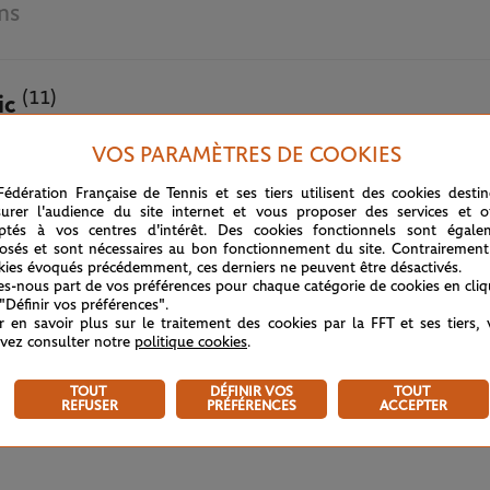
ns
(11)
ic
VOS PARAMÈTRES DE COOKIES
29 MAI 2026
Fédération Française de Tennis et ses tiers utilisent des cookies desti
urer l'audience du site internet et vous proposer des services et of
ptés à vos centres d'intérêt. Des cookies fonctionnels sont égale
osés et sont nécessaires au bon fonctionnement du site. Contrairement
kies évoqués précédemment, ces derniers ne peuvent être désactivés.
tes-nous part de vos préférences pour chaque catégorie de cookies en cli
 "Définir vos préférences".
r en savoir plus sur le traitement des cookies par la FFT et ses tiers,
vez consulter notre
politique cookies
.
TOUT
DÉFINIR VOS
TOUT
REFUSER
PRÉFÉRENCES
ACCEPTER