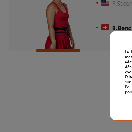
P.Stear
B.Benc
La 
mes
ada
dép
coo
Fai
sur
Pou
pou