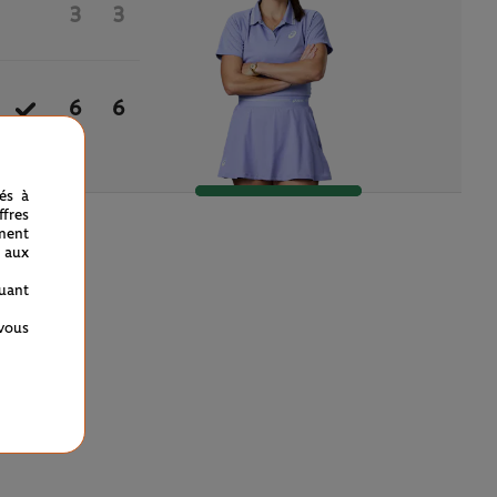
3
3
6
6
nés à
fres
ment
 aux
quant
 vous