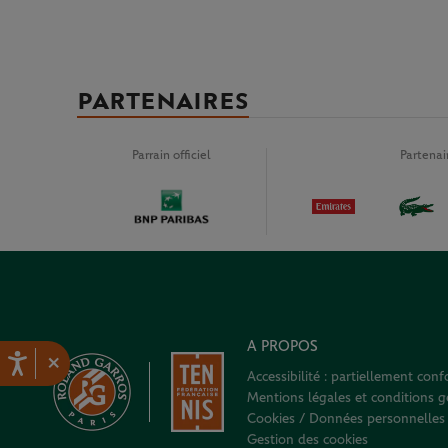
PARTENAIRES
Parrain officiel
Partena
A PROPOS
×
Accessibilité : partiellement con
Mentions légales et conditions gé
Cookies / Données personnelles
Gestion des cookies