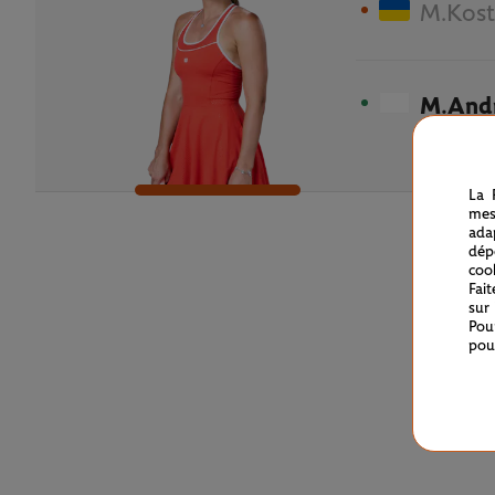
M.Kos
M.And
La 
mes
ada
dép
coo
Fai
sur
Pou
pou