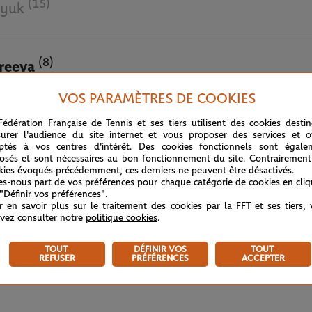
(15)
tyuk
(8)
reeva
VOS PARAMÈTRES DE COOKIES
4 JUIN 2026
Fédération Française de Tennis et ses tiers utilisent des cookies desti
urer l'audience du site internet et vous proposer des services et of
ptés à vos centres d'intérêt. Des cookies fonctionnels sont égale
osés et sont nécessaires au bon fonctionnement du site. Contrairement
kies évoqués précédemment, ces derniers ne peuvent être désactivés.
tes-nous part de vos préférences pour chaque catégorie de cookies en cli
 "Définir vos préférences".
r en savoir plus sur le traitement des cookies par la FFT et ses tiers,
vez consulter notre
politique cookies
.
TOUT
DÉFINIR VOS
TOUT
REFUSER
PRÉFÉRENCES
ACCEPTER