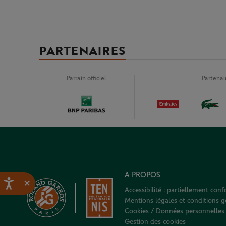
PARTENAIRES
Parrain officiel
Partena
A PROPOS
×
Accessibilité : partiellement con
Mentions légales et conditions gé
Cookies / Données personnelles
Gestion des cookies