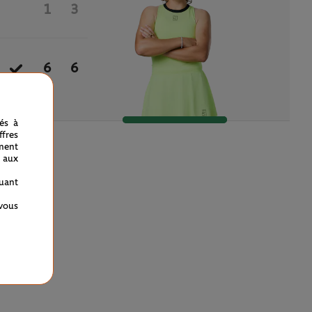
1
3
6
6
nés à
fres
ment
 aux
quant
 vous