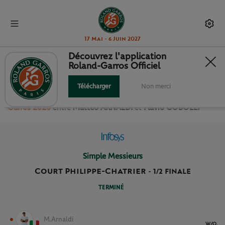
17 Mai - 6 Juin 2027
Découvrez l'application
Roland-Garros Officiel
1/2 FINALE SIMPLE MESSIEURS
Télécharger
Non merci
Revivez le match
des
1/2 Finale Simple Messieurs Roland
Garros 2026
entre
Matteo ARNALDI
et
Flavio COBOLLI
Simple Messieurs
Court Philippe-Chatrier
-
1/2 FINALE
TERMINÉ
M.Arnaldi
W/O.