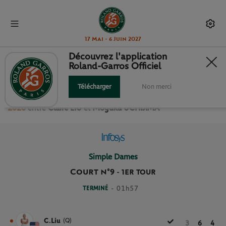
17 Mai - 6 Juin 2027
Découvrez l'application
Roland-Garros Officiel
1ER TOUR SIMPLE DAMES
Télécharger
Non merci
Revivez le match
du
1er Tour Simple Dames Roland Garros
2026
entre
Claire LIU
et
Moyuka UCHIJIMA
Simple Dames
Court n°9
-
1ER TOUR
TERMINÉ
- 01h57
C.Liu
(Q)
3
6
4