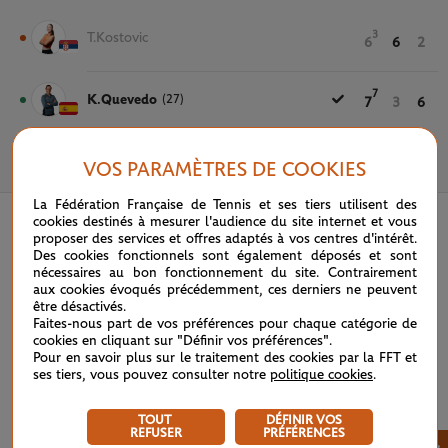
3
T.Kostovic
6
6
2
7
K.Quevedo
(27)
7
3
6
VOS PARAMÈTRES DE COOKIES
20 MAI 2026
La Fédération Française de Tennis et ses tiers utilisent des
cookies destinés à mesurer l'audience du site internet et vous
proposer des services et offres adaptés à vos centres d'intérêt.
Des cookies fonctionnels sont également déposés et sont
nécessaires au bon fonctionnement du site. Contrairement
aux cookies évoqués précédemment, ces derniers ne peuvent
être désactivés.
Faites-nous part de vos préférences pour chaque catégorie de
cookies en cliquant sur "Définir vos préférences".
Pour en savoir plus sur le traitement des cookies par la FFT et
ses tiers, vous pouvez consulter notre
politique cookies
.
TOUT
DÉFINIR VOS
REFUSER
PRÉFÉRENCES