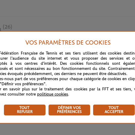
(26)
a
VOS PARAMÈTRES DE COOKIES
20 MAI 2026
Fédération Française de Tennis et ses tiers utilisent des cookies desti
urer l'audience du site internet et vous proposer des services et of
ptés à vos centres d'intérêt. Des cookies fonctionnels sont égale
osés et sont nécessaires au bon fonctionnement du site. Contrairement
kies évoqués précédemment, ces derniers ne peuvent être désactivés.
tes-nous part de vos préférences pour chaque catégorie de cookies en cli
 "Définir vos préférences".
r en savoir plus sur le traitement des cookies par la FFT et ses tiers,
vez consulter notre
politique cookies
.
TOUT
DÉFINIR VOS
TOUT
REFUSER
PRÉFÉRENCES
ACCEPTER