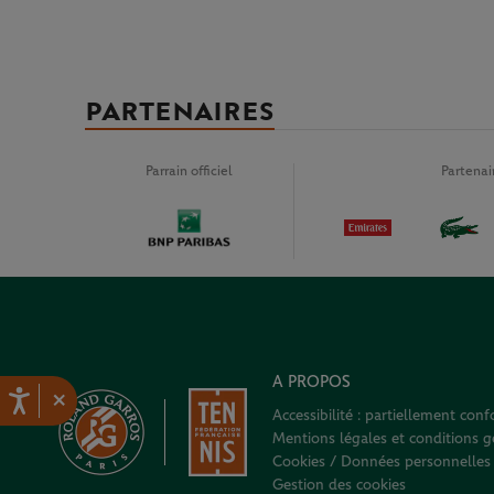
PARTENAIRES
Parrain officiel
Partena
A PROPOS
×
Accessibilité : partiellement con
Mentions légales et conditions gé
Cookies / Données personnelles
Gestion des cookies