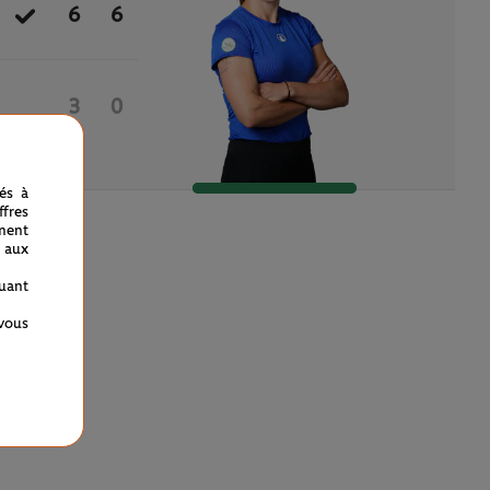
6
6
3
0
nés à
fres
ment
 aux
quant
 vous