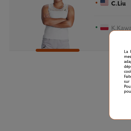
C.Liu
K.Kaw
La 
mes
ada
dép
coo
Fai
sur
Pou
pou