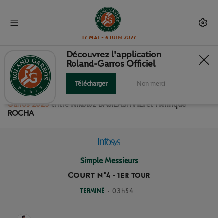
17 Mai - 6 Juin 2027
Découvrez l'application
Roland-Garros Officiel
1ER TOUR SIMPLE MESSIEURS
Télécharger
Non merci
Revivez le match
du
1er Tour Simple Messieurs Roland
Garros 2025
entre
Nikoloz BASILASHVILI
et
Henrique
ROCHA
Simple Messieurs
Court n°4
-
1ER TOUR
TERMINÉ
- 03h54