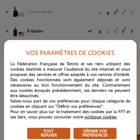
7
3
A.Shevchenko
4
6
7
6
5
5
7
E.Quinn
6
4
6
7
7
VOS PARAMÈTRES DE COOKIES
29 MAI 2025
La Fédération Française de Tennis et ses tiers utilisent des
cookies destinés à mesurer l'audience du site internet et vous
proposer des services et offres adaptés à vos centres d'intérêt.
Des cookies fonctionnels sont également déposés et sont
nécessaires au bon fonctionnement du site. Contrairement
aux cookies évoqués précédemment, ces derniers ne peuvent
être désactivés.
Faites-nous part de vos préférences pour chaque catégorie de
cookies en cliquant sur "Définir vos préférences".
Pour en savoir plus sur le traitement des cookies par la FFT et
ses tiers, vous pouvez consulter notre
politique cookies
.
TOUT
DÉFINIR VOS
REFUSER
PRÉFÉRENCES