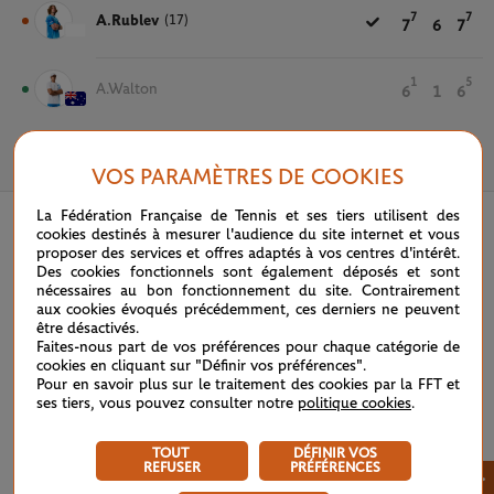
7
7
A.Rublev
(17)
7
6
7
1
5
A.Walton
6
1
6
29 MAI 2025
VOS PARAMÈTRES DE COOKIES
La Fédération Française de Tennis et ses tiers utilisent des
cookies destinés à mesurer l'audience du site internet et vous
proposer des services et offres adaptés à vos centres d'intérêt.
Des cookies fonctionnels sont également déposés et sont
nécessaires au bon fonctionnement du site. Contrairement
aux cookies évoqués précédemment, ces derniers ne peuvent
être désactivés.
Faites-nous part de vos préférences pour chaque catégorie de
cookies en cliquant sur "Définir vos préférences".
Pour en savoir plus sur le traitement des cookies par la FFT et
ses tiers, vous pouvez consulter notre
politique cookies
.
TOUT
DÉFINIR VOS
REFUSER
PRÉFÉRENCES
×