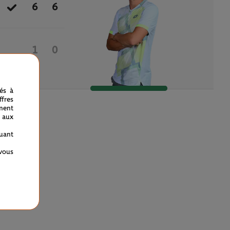
6
6
1
0
nés à
fres
ment
 aux
quant
 vous