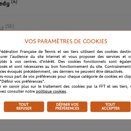
(4)
edy
(SE)
az
VOS PARAMÈTRES DE COOKIES
2 JUIN 2025
Fédération Française de Tennis et ses tiers utilisent des cookies desti
urer l'audience du site internet et vous proposer des services et of
ptés à vos centres d'intérêt. Des cookies fonctionnels sont égale
osés et sont nécessaires au bon fonctionnement du site. Contrairement
kies évoqués précédemment, ces derniers ne peuvent être désactivés.
tes-nous part de vos préférences pour chaque catégorie de cookies en cli
 "Définir vos préférences".
r en savoir plus sur le traitement des cookies par la FFT et ses tiers,
vez consulter notre
politique cookies
.
TOUT
DÉFINIR VOS
TOUT
REFUSER
PRÉFÉRENCES
ACCEPTER