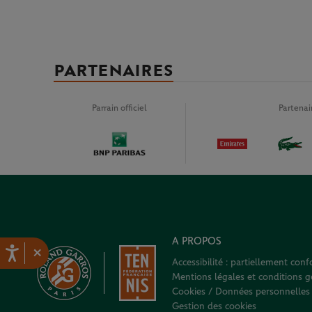
PARTENAIRES
Parrain officiel
Partena
A PROPOS
×
Accessibilité : partiellement con
Mentions légales et conditions gé
Cookies / Données personnelles
Gestion des cookies