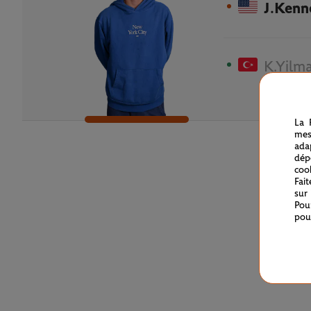
J.Kenn
K.Yilm
La 
mes
ada
dép
coo
Fai
sur
Pou
pou