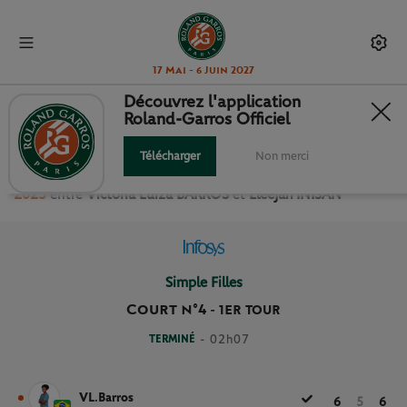
17 Mai - 6 Juin 2027
Découvrez l'application
Roland-Garros Officiel
1ER TOUR SIMPLE FILLES
Télécharger
Non merci
Revivez le match
du
1er Tour Simple Filles Roland Garros
2025
entre
Victoria Luiza BARROS
et
Eleejah INISAN
Simple Filles
Court n°4
-
1ER TOUR
TERMINÉ
- 02h07
VL.Barros
6
5
6