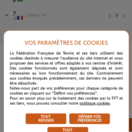
E.Inisan
(W)
3
7
2
1 JUIN 2025
VOS PARAMÈTRES DE COOKIES
La Fédération Française de Tennis et ses tiers utilisent des
cookies destinés à mesurer l'audience du site internet et vous
proposer des services et offres adaptés à vos centres d'intérêt.
Des cookies fonctionnels sont également déposés et sont
nécessaires au bon fonctionnement du site. Contrairement
aux cookies évoqués précédemment, ces derniers ne peuvent
être désactivés.
Faites-nous part de vos préférences pour chaque catégorie de
cookies en cliquant sur "Définir vos préférences".
Pour en savoir plus sur le traitement des cookies par la FFT et
ses tiers, vous pouvez consulter notre
politique cookies
.
TOUT
DÉFINIR VOS
REFUSER
PRÉFÉRENCES
×
TOUT