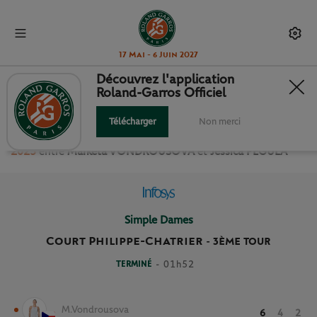
17 Mai - 6 Juin 2027
Découvrez l'application
Roland-Garros Officiel
3ÈME TOUR SIMPLE DAMES
Télécharger
Non merci
Revivez le match
du
3ème Tour Simple Dames Roland Garros
2025
entre
Marketa VONDROUSOVA
et
Jessica PEGULA
Simple Dames
Court Philippe-Chatrier
-
3ÈME TOUR
TERMINÉ
- 01h52
M.Vondrousova
6
4
2