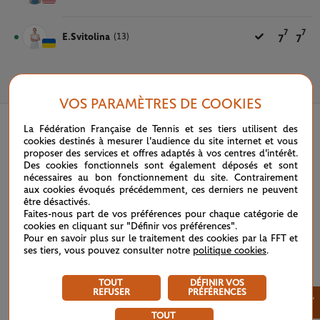
7
7
E.Svitolina
(13)
7
7
30 MAI 2025
VOS PARAMÈTRES DE COOKIES
La Fédération Française de Tennis et ses tiers utilisent des
cookies destinés à mesurer l'audience du site internet et vous
proposer des services et offres adaptés à vos centres d'intérêt.
Des cookies fonctionnels sont également déposés et sont
nécessaires au bon fonctionnement du site. Contrairement
aux cookies évoqués précédemment, ces derniers ne peuvent
être désactivés.
Faites-nous part de vos préférences pour chaque catégorie de
cookies en cliquant sur "Définir vos préférences".
Pour en savoir plus sur le traitement des cookies par la FFT et
ses tiers, vous pouvez consulter notre
politique cookies
.
TOUT
DÉFINIR VOS
REFUSER
PRÉFÉRENCES
×
TOUT