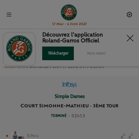
17 Mai - 6 Juin 2027
Découvrez l'application
Roland-Garros Officiel
3ÈME TOUR SIMPLE DAMES
Télécharger
Non merci
Revivez le match
du
3ème Tour Simple Dames Roland Garros
2025
entre
Bernarda PERA
et
Elina SVITOLINA
Simple Dames
Court Simonne-Mathieu
-
3ÈME TOUR
TERMINÉ
- 02h13
4
5
B.Pera
6
6