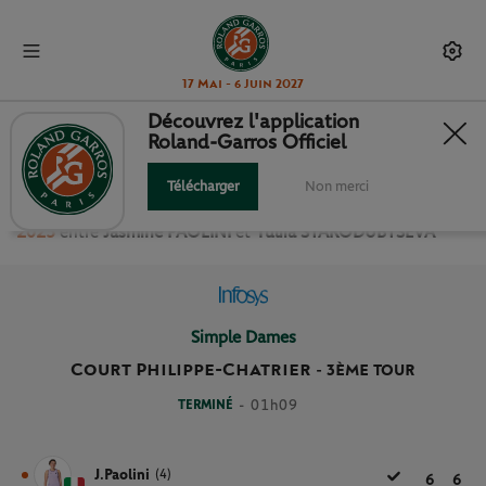
17 Mai - 6 Juin 2027
Découvrez l'application
Roland-Garros Officiel
3ÈME TOUR SIMPLE DAMES
Télécharger
Non merci
Revivez le match
du
3ème Tour Simple Dames Roland Garros
2025
entre
Jasmine PAOLINI
et
Yuliia STARODUBTSEVA
Simple Dames
Court Philippe-Chatrier
-
3ÈME TOUR
TERMINÉ
- 01h09
J.Paolini
(4)
6
6