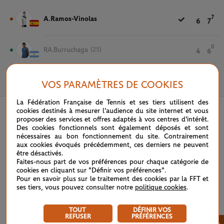
7
A.Ramos-Vinolas
6
7
0
RA.Burruchaga
(25)
4
6
VOS PARAMÈTRES DE COOKIES
21 MAI 2025
La Fédération Française de Tennis et ses tiers utilisent des
cookies destinés à mesurer l'audience du site internet et vous
proposer des services et offres adaptés à vos centres d'intérêt.
Des cookies fonctionnels sont également déposés et sont
nécessaires au bon fonctionnement du site. Contrairement
aux cookies évoqués précédemment, ces derniers ne peuvent
être désactivés.
Faites-nous part de vos préférences pour chaque catégorie de
cookies en cliquant sur "Définir vos préférences".
Pour en savoir plus sur le traitement des cookies par la FFT et
ses tiers, vous pouvez consulter notre
politique cookies
.
TOUT
DÉFINIR VOS
REFUSER
PRÉFÉRENCES