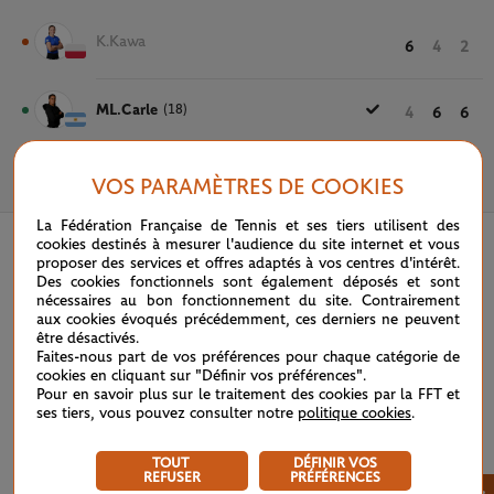
K.Kawa
6
4
2
ML.Carle
(18)
4
6
6
VOS PARAMÈTRES DE COOKIES
22 MAI 2025
La Fédération Française de Tennis et ses tiers utilisent des
cookies destinés à mesurer l'audience du site internet et vous
proposer des services et offres adaptés à vos centres d'intérêt.
Des cookies fonctionnels sont également déposés et sont
nécessaires au bon fonctionnement du site. Contrairement
aux cookies évoqués précédemment, ces derniers ne peuvent
être désactivés.
Faites-nous part de vos préférences pour chaque catégorie de
cookies en cliquant sur "Définir vos préférences".
Pour en savoir plus sur le traitement des cookies par la FFT et
ses tiers, vous pouvez consulter notre
politique cookies
.
TOUT
DÉFINIR VOS
REFUSER
PRÉFÉRENCES