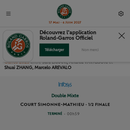
17 Mai - 6 Juin 2027
Découvrez l'application
Roland-Garros Officiel
1/2 FINALE DOUBLE MIXTE
Télécharger
Non merci
Revivez le match
des
1/2 Finale Double Mixte Roland
Garros 2025
entre
Sara ERRANI, Andrea VAVASSORI
et
Shuai ZHANG, Marcelo AREVALO
Double Mixte
Court Simonne-Mathieu
-
1/2 FINALE
TERMINÉ
- 00h59