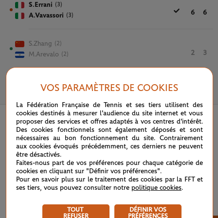
S.Errani
(3)
6
6
A.Vavassori
(3)
S.Zhang
(2)
2
3
M.Arevalo
(2)
VOS PARAMÈTRES DE COOKIES
4 JUIN 2025
La Fédération Française de Tennis et ses tiers utilisent des
cookies destinés à mesurer l'audience du site internet et vous
proposer des services et offres adaptés à vos centres d'intérêt.
Des cookies fonctionnels sont également déposés et sont
nécessaires au bon fonctionnement du site. Contrairement
aux cookies évoqués précédemment, ces derniers ne peuvent
être désactivés.
Faites-nous part de vos préférences pour chaque catégorie de
cookies en cliquant sur "Définir vos préférences".
Pour en savoir plus sur le traitement des cookies par la FFT et
ses tiers, vous pouvez consulter notre
politique cookies
.
TOUT
DÉFINIR VOS
REFUSER
PRÉFÉRENCES