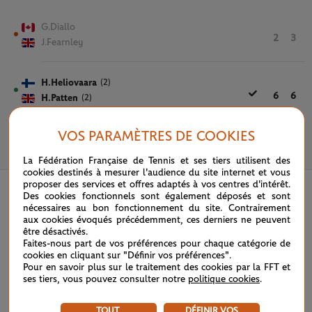
G.Diallo
2
3
J.Fearnley
H.Heliovaara
(2)
6
6
H.Patten
(2)
VOS PARAMÈTRES DE COOKIES
30 MAI 2025
La Fédération Française de Tennis et ses tiers utilisent des
cookies destinés à mesurer l'audience du site internet et vous
proposer des services et offres adaptés à vos centres d'intérêt.
Des cookies fonctionnels sont également déposés et sont
nécessaires au bon fonctionnement du site. Contrairement
aux cookies évoqués précédemment, ces derniers ne peuvent
être désactivés.
Faites-nous part de vos préférences pour chaque catégorie de
cookies en cliquant sur "Définir vos préférences".
Pour en savoir plus sur le traitement des cookies par la FFT et
ses tiers, vous pouvez consulter notre
politique cookies
.
TOUT
DÉFINIR VOS