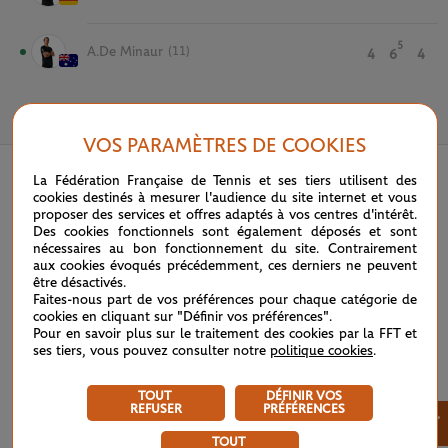
5
A.De Minaur
(11)
4
6
4
5 JUIN 2024
VOS PARAMÈTRES DE COOKIES
La Fédération Française de Tennis et ses tiers utilisent des
cookies destinés à mesurer l'audience du site internet et vous
proposer des services et offres adaptés à vos centres d'intérêt.
Des cookies fonctionnels sont également déposés et sont
nécessaires au bon fonctionnement du site. Contrairement
aux cookies évoqués précédemment, ces derniers ne peuvent
être désactivés.
Faites-nous part de vos préférences pour chaque catégorie de
cookies en cliquant sur "Définir vos préférences".
Pour en savoir plus sur le traitement des cookies par la FFT et
ses tiers, vous pouvez consulter notre
politique cookies
.
TOUT
DÉFINIR VOS
REFUSER
PRÉFÉRENCES
×
TOUT