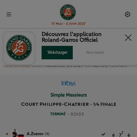
17 Mai - 6 Juin 2027
Découvrez l'application
Roland-Garros Officiel
1/4 FINALE SIMPLE MESSIEURS
Télécharger
Non merci
Revivez le match
des
1/4 de Finale Simple Messieurs Roland
Garros 2024
entre
Alexander ZVEREV
et
Alex DE MINAUR
Simple Messieurs
Court Philippe-Chatrier
-
1/4 FINALE
TERMINÉ
- 02h59
7
A.Zverev
(4)
6
7
6