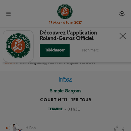
17 Mai - 6 Juin 2027
Découvrez l'application
Roland-Garros Officiel
1ER TOUR SIMPLE GARÇONS
Télécharger
Non merci
Revivez le match
du
1er Tour Simple Garçons Roland Garros
2024
entre
Hoyoung ROH
et
Miguel TOBON
Simple Garçons
Court n°11
-
1ER TOUR
TERMINÉ
- 01h31
4
H.Roh
6
4