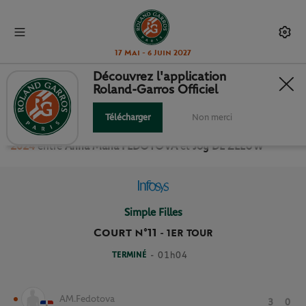
17 Mai - 6 Juin 2027
Découvrez l'application
Roland-Garros Officiel
1ER TOUR SIMPLE FILLES
Télécharger
Non merci
Revivez le match
du
1er Tour Simple Filles Roland Garros
2024
entre
Anna Maria FEDOTOVA
et
Joy DE ZEEUW
Simple Filles
Court n°11
-
1ER TOUR
TERMINÉ
- 01h04
AM.Fedotova
3
0