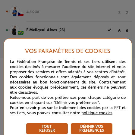
Z.Kolar
3
2
F.Meligeni Alves
(23)
6
6
VOS PARAMÈTRES DE COOKIES
22 MAI 2024
La Fédération Française de Tennis et ses tiers utilisent des
cookies destinés à mesurer l'audience du site internet et vous
proposer des services et offres adaptés à vos centres d'intérêt.
Des cookies fonctionnels sont également déposés et sont
nécessaires au bon fonctionnement du site. Contrairement
aux cookies évoqués précédemment, ces derniers ne peuvent
être désactivés.
Faites-nous part de vos préférences pour chaque catégorie de
cookies en cliquant sur "Définir vos préférences".
Pour en savoir plus sur le traitement des cookies par la FFT et
ses tiers, vous pouvez consulter notre
politique cookies
.
TOUT
DÉFINIR VOS
REFUSER
PRÉFÉRENCES